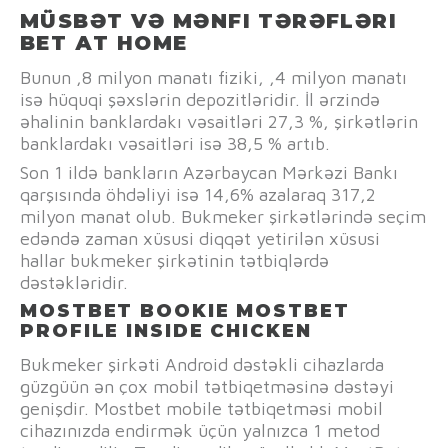
MÜSBƏT VƏ MƏNFI TƏRƏFLƏRI
BЕT АT HОMЕ
Bunun ,8 milyon manatı fiziki, ,4 milyon manatı
isə hüquqi şəxslərin depozitləridir. İl ərzində
əhalinin banklardakı vəsaitləri 27,3 %, şirkətlərin
banklardakı vəsaitləri isə 38,5 % artıb.
Son 1 ildə bankların Azərbaycan Mərkəzi Bankı
qarşısında öhdəliyi isə 14,6% azalaraq 317,2
milyon manat olub. Bukmeker şirkətlərində seçim
edəndə zaman xüsusi diqqət yetirilən xüsusi
hallar bukmeker şirkətinin tətbiqlərdə
dəstəkləridir.
MOSTBET BOOKIE MOSTBET
PROFILE INSIDE CHICKEN
Bukmeker şirkəti Android dəstəkli cihazlarda
güzgüün ən çox mobil tətbiqetməsinə dəstəyi
genişdir. Mostbet mobile tətbiqetməsi mobil
cihazınızda endirmək üçün yalnızca 1 metod