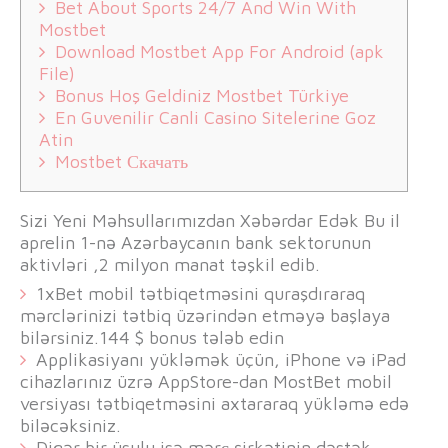
Bet About Sports 24/7 And Win With
Mostbet
Download Mostbet App For Android (apk
File)
Bonus Hoş Geldiniz Mostbet Türkiye
En Guvenilir Canli Casino Sitelerine Goz
Atin
Mostbet Скачать
Sizi Yeni Məhsullarımızdan Xəbərdar Edək Bu il
aprelin 1-nə Azərbaycanın bank sektorunun
aktivləri ,2 milyon manat təşkil edib.
1xBet mobil tətbiqetməsini quraşdıraraq
mərclərinizi tətbiq üzərindən etməyə başlaya
bilərsiniz.144 $ bonus tələb edin
Applikasiyanı yükləmək üçün, iPhone və iPad
cihazlarınız üzrə AppStore-dan MostBet mobil
versiyası tətbiqetməsini axtararaq yükləmə edə
biləcəksiniz.
Digər bir üsulu isə mərс şirkətinin dəstək