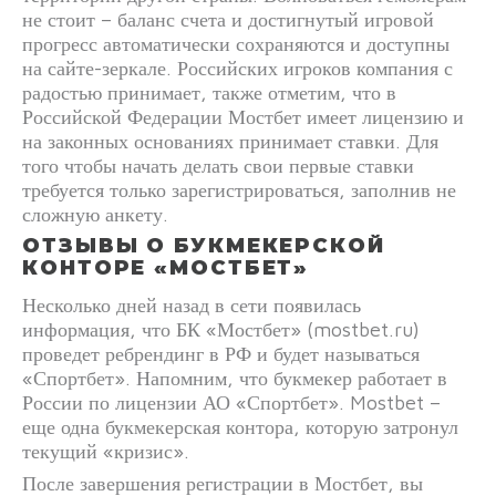
не стоит – баланс счета и достигнутый игровой
прогресс автоматически сохраняются и доступны
на сайте-зеркале. Российских игроков компания с
радостью принимает, также отметим, что в
Российской Федерации Мостбет имеет лицензию и
на законных основаниях принимает ставки. Для
того чтобы начать делать свои первые ставки
требуется только зарегистрироваться, заполнив не
сложную анкету.
ОТЗЫВЫ О БУКМЕКЕРСКОЙ
КОНТОРЕ «МОСТБЕТ»
Несколько дней назад в сети появилась
информация, что БК «Мостбет» (mostbet.ru)
проведет ребрендинг в РФ и будет называться
«Спортбет». Напомним, что букмекер работает в
России по лицензии АО «Спортбет». Mostbet –
еще одна букмекерская контора, которую затронул
текущий «кризис».
После завершения регистрации в Мостбет, вы