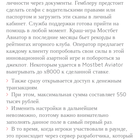
личности через документы. Гемблеру предстоит
сделать селфи с водительскими правами или
паспортом и загрузить эти сканы в личный
кабинет. Служба поддержки готова прийти на
помощь в любой момент. Краш-игра Мостбет
Авиатор в последние месяцы бьет рекорды в
рейтингах игорного клуба. Оператор предлагает
каждому клиенту попробовать свои силы в этой
инновационной азартной игре и побороться за
джекпот. Некоторым удается в Mostbet Aviator
выигрывать до х8000 к сделанной ставке.
Также сразу открывается доступ к денежным
транзакциям.
При этом, максимальная сумма составляет 550
тысяч рублей.
Изменить настройки в дальнейшем
невозможно, поэтому важно внимательно
заполнять данное поле в самый первый раз.
В то время, когда игроки участвовали в раунде,
это происходит через сервер разработчика, который