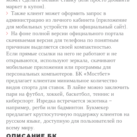
маркет в купон).
Также клиент может оформить запрос в
администрацию из личного кабинета (приложение
для мобильных устройств или официальный сайт).
На фоне полной версии официального портала
скачиваемая версия для телефона по понятным
причинам выделяется своей компактностью.
Если прямые ссылки на него не работают и не
открываются, используют зеркала, скачивают
мобильные приложения или программы для
персональных компьютеров. БК «Мостбет»
предлагает клиентам минимальное количество
видов спорта для ставок. В лайве можно заключить
пари на футбол, хоккей, баскетбол, теннис и
киберспорт. Изредка встречается экзотика –
например, регби или бадминтон. Букмекер
предлагает круглосуточную поддержку клиентов на
русском языке, доступную для пользователей по
всему миру.
ОПИСАНИЕ БК