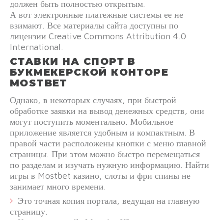
должен быть полностью открытым.
А вот электронные платежные системы ее не
взимают. Все материалы сайта доступны по
лицензии Creative Commons Attribution 4.0
International.
СТАВКИ НА СПОРТ В
БУКМЕКЕРСКОЙ КОНТОРЕ
MOSTBET
Однако, в некоторых случаях, при быстрой
обработке заявки на вывод денежных средств, они
могут поступить моментально. Мобильное
приложение является удобным и компактным. В
правой части расположены кнопки с меню главной
страницы. При этом можно быстро перемещаться
по разделам и изучать нужную информацию. Найти
игры в Mostbet казино, слоты и фри спины не
занимает много времени.
Это точная копия портала, ведущая на главную
страницу.