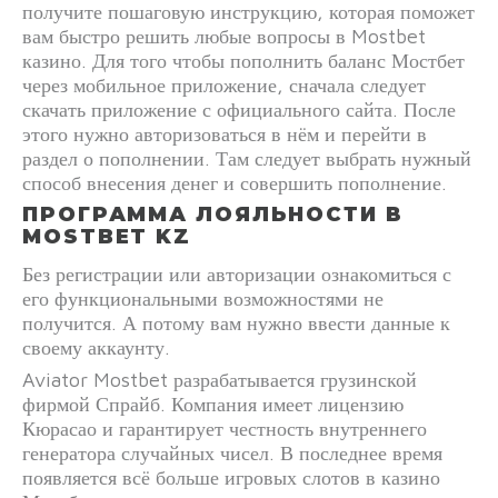
получите пошаговую инструкцию, которая поможет
вам быстро решить любые вопросы в Mostbet
казино. Для того чтобы пополнить баланс Мостбет
через мобильное приложение, сначала следует
скачать приложение с официального сайта. После
этого нужно авторизоваться в нём и перейти в
раздел о пополнении. Там следует выбрать нужный
способ внесения денег и совершить пополнение.
ПРОГРАММА ЛОЯЛЬНОСТИ В
MOSTBET KZ
Без регистрации или авторизации ознакомиться с
его функциональными возможностями не
получится. А потому вам нужно ввести данные к
своему аккаунту.
Aviator Mostbet разрабатывается грузинской
фирмой Спрайб. Компания имеет лицензию
Кюрасао и гарантирует честность внутреннего
генератора случайных чисел. В последнее время
появляется всё больше игровых слотов в казино