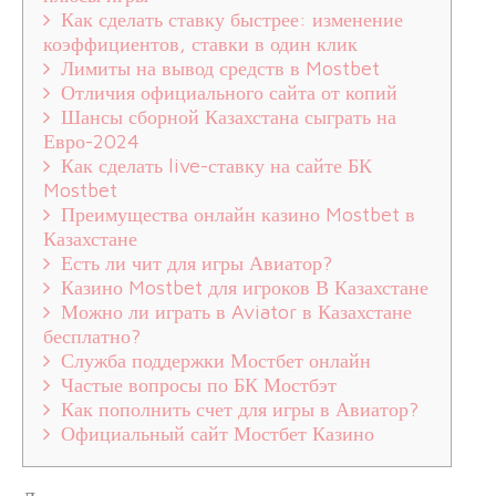
Как сделать ставку быстрее: изменение
коэффициентов, ставки в один клик
Лимиты на вывод средств в Mostbet
Отличия официального сайта от копий
Шансы сборной Казахстана сыграть на
Евро-2024
Как сделать live-ставку на сайте БК
Mostbet
Преимущества онлайн казино Mostbet в
Казахстане
Есть ли чит для игры Авиатор?
Казино Mostbet для игроков В Казахстане
Можно ли играть в Aviator в Казахстане
бесплатно?
Служба поддержки Мостбет онлайн
Частые вопросы по БК Мостбэт
Как пополнить счет для игры в Авиатор?
Официальный сайт Мостбет Казино