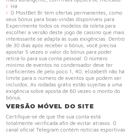
Há
O MostBet Br tem ofertas permanentes, como
seus bônus para boas-vindas disponíveis para
Experimente todos os modelos da roleta para
escolher a versão deste jogo de cassino que mais
interessante se adapta às suas exigências. Dentro
de 30 dias após receber o bônus, você precisa
apostar 5 vezes o valor do bônus para poder
retirá-lo para sua conta pessoal. O número
mínimo de eventos no condensador deve ter
coeficientes de pelo poco 1, 40, elizabeth não há
limite para o número de eventos que podem ser
incluídos. As rodadas grátis estão sujeitas a uma
exigência sobre aposta de 60 vezes o monto do
bônus.
VERSÃO MÓVEL DO SITE
Certifique-se de que the sua conta está
totalmente verificada afin de evitar atrasos. O
canal oficial Telegram contém notícias esportivas