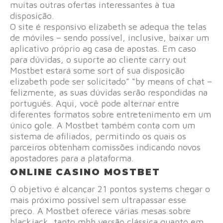
muitas outras ofertas interessantes à tua
disposição.
O site é responsivo elizabeth se adequa the telas
de móviles – sendo possível, inclusive, baixar um
aplicativo próprio ag casa de apostas. Em caso
para dúvidas, o suporte ao cliente carry out
Mostbet estará some sort of sua disposição
elizabeth pode ser solicitado” “by means of chat –
felizmente, as suas dúvidas serão respondidas na
português. Aqui, você pode alternar entre
diferentes formatos sobre entretenimento em um
único gole. A Mostbet também conta com um
sistema de afiliados, permitindo os quais os
parceiros obtenham comissões indicando novos
apostadores para a plataforma.
ONLINE CASINO MOSTBET
O objetivo é alcançar 21 pontos systems chegar o
mais próximo possível sem ultrapassar esse
preço. A Mostbet oferece várias mesas sobre
blackjack, tanto mhh versão clássica quanto em