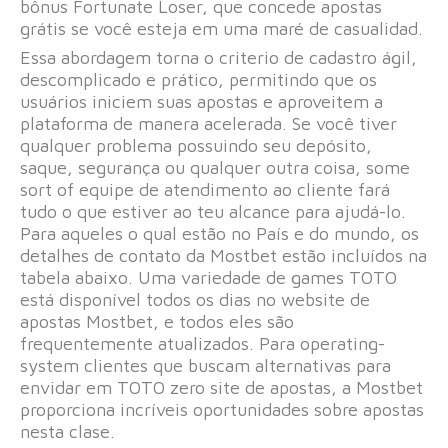
bônus Fortunate Loser, que concede apostas
grátis se você esteja em uma maré de casualidad.
Essa abordagem torna o criterio de cadastro ágil,
descomplicado e prático, permitindo que os
usuários iniciem suas apostas e aproveitem a
plataforma de manera acelerada. Se você tiver
qualquer problema possuindo seu depósito,
saque, segurança ou qualquer outra coisa, some
sort of equipe de atendimento ao cliente fará
tudo o que estiver ao teu alcance para ajudá-lo.
Para aqueles o qual estão no País e do mundo, os
detalhes de contato da Mostbet estão incluídos na
tabela abaixo. Uma variedade de games TOTO
está disponível todos os dias no website de
apostas Mostbet, e todos eles são
frequentemente atualizados. Para operating-
system clientes que buscam alternativas para
envidar em TOTO zero site de apostas, a Mostbet
proporciona incríveis oportunidades sobre apostas
nesta clase.