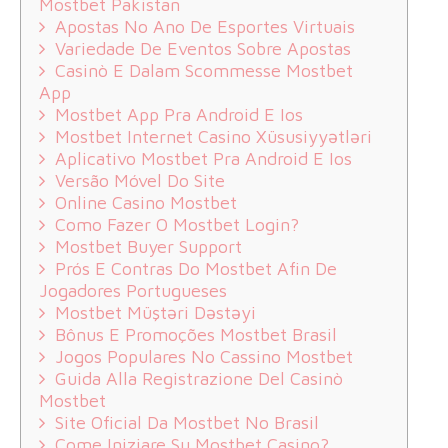
Mostbet Pakistan
Apostas No Ano De Esportes Virtuais
Variedade De Eventos Sobre Apostas
Casinò E Dalam Scommesse Mostbet
App
Mostbet App Pra Android E Ios
Mostbet Internet Casino Xüsusiyyətləri
Aplicativo Mostbet Pra Android E Ios
Versão Móvel Do Site
Online Casino Mostbet
Como Fazer O Mostbet Login?
Mostbet Buyer Support
Prós E Contras Do Mostbet Afin De
Jogadores Portugueses
Mostbet Müştəri Dəstəyi
Bônus E Promoções Mostbet Brasil
Jogos Populares No Cassino Mostbet
Guida Alla Registrazione Del Casinò
Mostbet
Site Oficial Da Mostbet No Brasil
Come Iniziare Su Mostbet Casino?