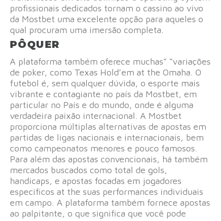
profissionais dedicados tornam o cassino ao vivo
da Mostbet uma excelente opção para aqueles o
qual procuram uma imersão completa.
PÔQUER
A plataforma também oferece muchas” “variações
de poker, como Texas Hold’em at the Omaha. O
futebol é, sem qualquer dúvida, o esporte mais
vibrante e contagiante no país da Mostbet, em
particular no País e do mundo, onde é alguma
verdadeira paixão internacional. A Mostbet
proporciona múltiplas alternativas de apostas em
partidas de ligas nacionais e internacionais, bem
como campeonatos menores e pouco famosos.
Para além das apostas convencionais, há também
mercados buscados como total de gols,
handicaps, e apostas focadas em jogadores
específicos at the suas performances individuais
em campo. A plataforma também fornece apostas
ao palpitante, o que significa que você pode