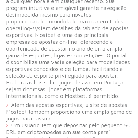
a qualquer hora e em qualquer recanto. Sua
program intuitiva e amigável garante navegação
desimpedida mesmo para novatos,
proporcionando comodidade máxima em todos
operating-system detalhes da tablado de apostas
esportivas. Mostbet é uma das principais
empresas de apostas on-line, oferecendo a
oportunidade de apostar no ano de uma ampla
gama de esportes, ligas e competições. O portal
disponibiliza uma vasta seleção para modalidades
esportivas conocidos e de tumba, facilitando a
seleção do esporte privilegiado para apostar.
Embora as leis sobre jogos de azar em Portugal
sejam rigorosas, jogar em plataformas
internacionais, como o Mostbet, é permitido.
Além das apostas esportivas, u site de apostas
Mostbet também proporciona uma ampla gama de
jogos para cassino.
Um usuário tem que depositar pelo pequeno 50
BRL em criptomoedas em sua conta para”