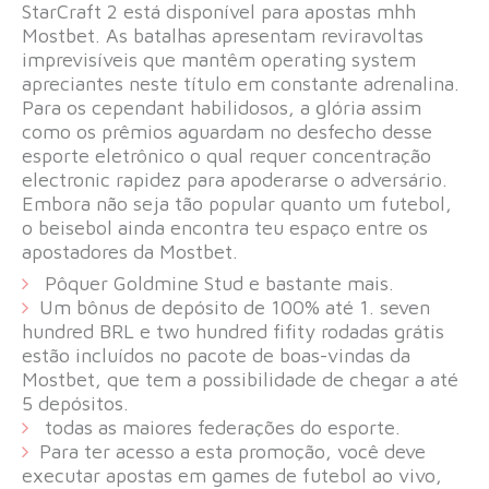
StarCraft 2 está disponível para apostas mhh
Mostbet. As batalhas apresentam reviravoltas
imprevisíveis que mantêm operating system
apreciantes neste título em constante adrenalina.
Para os cependant habilidosos, a glória assim
como os prêmios aguardam no desfecho desse
esporte eletrônico o qual requer concentração
electronic rapidez para apoderarse o adversário.
Embora não seja tão popular quanto um futebol,
o beisebol ainda encontra teu espaço entre os
apostadores da Mostbet.
Pôquer Goldmine Stud e bastante mais.
Um bônus de depósito de 100% até 1. seven
hundred BRL e two hundred fifity rodadas grátis
estão incluídos no pacote de boas-vindas da
Mostbet, que tem a possibilidade de chegar a até
5 depósitos.
todas as maiores federações do esporte.
Para ter acesso a esta promoção, você deve
executar apostas em games de futebol ao vivo,