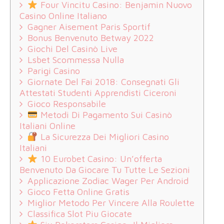
Four Vincitu Casino: Benjamin Nuovo
Casino Online Italiano
Gagner Aisement Paris Sportif
Bonus Benvenuto Betway 2022
Giochi Del Casinò Live
Lsbet Scommessa Nulla
Parigi Casino
Giornate Del Fai 2018: Consegnati Gli
Attestati Studenti Apprendisti Ciceroni
Gioco Responsabile
Metodi Di Pagamento Sui Casinò
Italiani Online
La Sicurezza Dei Migliori Casino
Italiani
10 Eurobet Casino: Un’offerta
Benvenuto Da Giocare Tu Tutte Le Sezioni
Applicazione Zodiac Wager Per Android
Gioco Fetta Online Gratis
Miglior Metodo Per Vincere Alla Roulette
Classifica Slot Piu Giocate