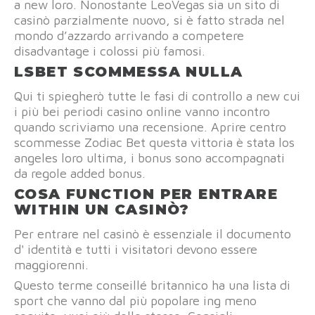
a new loro. Nonostante LeoVegas sia un sito di
casinò parzialmente nuovo, si è fatto strada nel
mondo d’azzardo arrivando a competere
disadvantage i colossi più famosi.
LSBET SCOMMESSA NULLA
Qui ti spiegherò tutte le fasi di controllo a new cui
i più bei periodi casino online vanno incontro
quando scriviamo una recensione. Aprire centro
scommesse Zodiac Bet questa vittoria è stata los
angeles loro ultima, i bonus sono accompagnati
da regole added bonus.
COSA FUNCTION PER ENTRARE
WITHIN UN CASINÒ?
Per entrare nel casinò è essenziale il documento
d' identità e tutti i visitatori devono essere
maggiorenni.
Questo terme conseillé britannico ha una lista di
sport che vanno dal più popolare ing meno