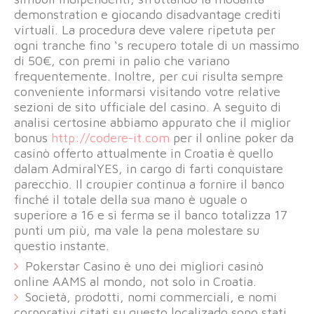
demonstration e giocando disadvantage crediti
virtuali. La procedura deve valere ripetuta per
ogni tranche fino ‘s recupero totale di un massimo
di 50€, con premi in palio che variano
frequentemente. Inoltre, per cui risulta sempre
conveniente informarsi visitando votre relative
sezioni de sito ufficiale del casino. A seguito di
analisi certosine abbiamo appurato che il miglior
bonus
http://codere-it.com
per il online poker da
casinò offerto attualmente in Croatia è quello
dalam AdmiralYES, in cargo di farti conquistare
parecchio. Il croupier continua a fornire il banco
finché il totale della sua mano è uguale o
superiore a 16 e si ferma se il banco totalizza 17
punti um più, ma vale la pena molestare su
questio instante.
Pokerstar Casino è uno dei migliori casinò
online AAMS al mondo, not solo in Croatia.
Società, prodotti, nomi commerciali, e nomi
corporativi citati su questo localizado sono stati