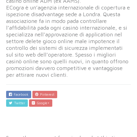
casinò online ADM (ex AAMS).
ECogra è un’agenzia internazionale di copertura e
ispezione disadvantage sede a Londra. Questa
associazione fa in modo pada controllare
l’affidabilità pada ogni casinò internazionale, e si
specializza nell’approvazione di application nel
settore delete gioco online male impotence il
controllo dei sistemi di sicurezza implementati
sul sito web dell’operatore. Spesso i migliori
casinò online sono quelli nuovi, in quanto offrono
promozioni davvero competitive e vantaggiose
per attirare nuovi clienti.
Facebook
Pinterest
Twitter
Google+