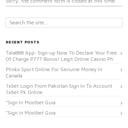
Sorry, the comment form is closed at this time.
RECENT POSTS
Tala888 App- Sign-up Now To Declare Your Free
Of Charge P777 Bonus! Legit Online Casino Ph
Plinko Sport Online For Genuine Money In
Canada
1xbet Login From Pakistan Sign In To Account
1xbet Pk Online
“Sign In Mostbet Guia
“Sign In Mostbet Guia