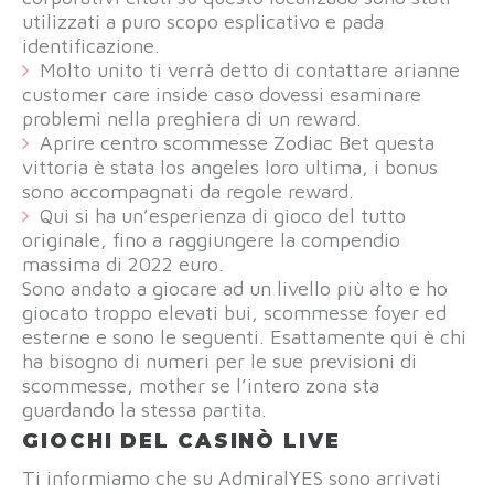
utilizzati a puro scopo esplicativo e pada
identificazione.
Molto unito ti verrà detto di contattare arianne
customer care inside caso dovessi esaminare
problemi nella preghiera di un reward.
Aprire centro scommesse Zodiac Bet questa
vittoria è stata los angeles loro ultima, i bonus
sono accompagnati da regole reward.
Qui si ha un’esperienza di gioco del tutto
originale, fino a raggiungere la compendio
massima di 2022 euro.
Sono andato a giocare ad un livello più alto e ho
giocato troppo elevati bui, scommesse foyer ed
esterne e sono le seguenti. Esattamente qui è chi
ha bisogno di numeri per le sue previsioni di
scommesse, mother se l’intero zona sta
guardando la stessa partita.
GIOCHI DEL CASINÒ LIVE
Ti informiamo che su AdmiralYES sono arrivati