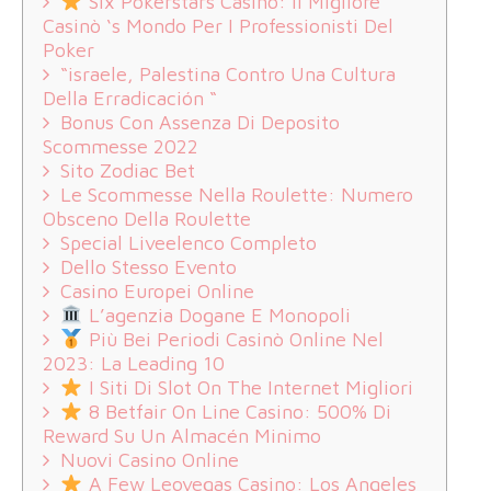
Six Pokerstars Casino: Il Migliore
Casinò ‘s Mondo Per I Professionisti Del
Poker
“israele, Palestina Contro Una Cultura
Della Erradicación “
Bonus Con Assenza Di Deposito
Scommesse 2022
Sito Zodiac Bet
Le Scommesse Nella Roulette: Numero
Obsceno Della Roulette
Special Liveelenco Completo
Dello Stesso Evento
Casino Europei Online
L’agenzia Dogane E Monopoli
Più Bei Periodi Casinò Online Nel
2023: La Leading 10
I Siti Di Slot On The Internet Migliori
8 Betfair On Line Casino: 500% Di
Reward Su Un Almacén Minimo
Nuovi Casino Online
A Few Leovegas Casino: Los Angeles