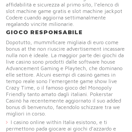
affidabilità e sicurezza al primo sito, l’elenco di
slot machine game gratis e slot machine jackpot
Codere cuando aggiorna settimanalmente
regalando vincite milionarie.
GIOCO RESPONSABILE
Dopotutto, mummificare migliaia di euro come
bonus at the non riuscire advertisement incassare
nulla non è ideale. La maggior parte dei giochi da
live casino sono prodotti dalle software house
Advancement Gaming e Playtech, che dominano
elle settore. Alcuni esempi di casinò games in
tempo reale sono l’emergente game show live
Crazy Time, o il famoso gioco del Monopoly
Friendly tanto amato dagli italiani. Pokerstar
Casinò ha recentemente aggiornato il suo added
bonus di benvenuto, facendolo schizzare tra we
migliori in corso.
I casino online within Italia esistono, e ti
permettono pada giocare ai giochi d’azzardo e