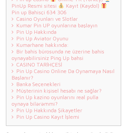
PinUp Resmi sitesi
Kayıt (Kaydol)
Pin up Bahisçi 634 306
Casino Oyunları ve Slotlar
Kumar Pin UP oyunlarına başlayın
Pin Up Hakkında
Pin Up Aviator Oyunu
Kumarhane hakkında:
Bir bahis bürosunda ne üzerine bahis
oynayabilirsiniz Ping Up bahsi
CASINO TARİHÇESİ
Pin Up Casino Online Da Oynamaya Nasıl
Başlanır?
Banka Seçenekleri
Müşterinin kişisel hesabı ne sağlar?
Pin Up kazino oyunlarını real pulla
oynaya bilərəmmi?
Pin Up Hakkında Şikayetler
Pin Up Casino Kayıt İşlemi