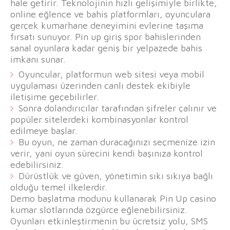
hale getirir. Teknolojinin hızlı gelişimiyle birlikte,
online eğlence ve bahis platformları, oyunculara
gerçek kumarhane deneyimini evlerine taşıma
fırsatı sunuyor. Pin up giriş spor bahislerinden
sanal oyunlara kadar geniş bir yelpazede bahis
imkanı sunar.
Oyuncular, platformun web sitesi veya mobil
uygulaması üzerinden canlı destek ekibiyle
iletişime geçebilirler.
Sonra dolandırıcılar tarafından şifreler çalınır ve
popüler sitelerdeki kombinasyonlar kontrol
edilmeye başlar.
Bu oyun, ne zaman duracağınızı seçmenize izin
verir, yani oyun sürecini kendi başınıza kontrol
edebilirsiniz.
Dürüstlük ve güven, yönetimin sıkı sıkıya bağlı
olduğu temel ilkelerdir.
Demo başlatma modunu kullanarak Pin Up casino
kumar slotlarında özgürce eğlenebilirsiniz.
Oyunları etkinleştirmenin bu ücretsiz yolu, SMS