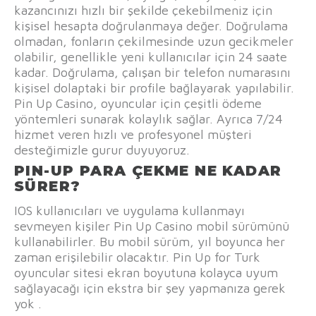
kazancınızı hızlı bir şekilde çekebilmeniz için
kişisel hesapta doğrulanmaya değer. Doğrulama
olmadan, fonların çekilmesinde uzun gecikmeler
olabilir, genellikle yeni kullanıcılar için 24 saate
kadar. Doğrulama, çalışan bir telefon numarasını
kişisel dolaptaki bir profile bağlayarak yapılabilir.
Pin Up Casino, oyuncular için çeşitli ödeme
yöntemleri sunarak kolaylık sağlar. Ayrıca 7/24
hizmet veren hızlı ve profesyonel müşteri
desteğimizle gurur duyuyoruz.
PIN-UP PARA ÇEKME NE KADAR
SÜRER?
IOS kullanıcıları ve uygulama kullanmayı
sevmeyen kişiler Pin Up Casino mobil sürümünü
kullanabilirler. Bu mobil sürüm, yıl boyunca her
zaman erişilebilir olacaktır. Pin Up for Turk
oyuncular sitesi ekran boyutuna kolayca uyum
sağlayacağı için ekstra bir şey yapmanıza gerek
yok .