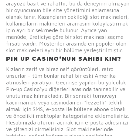
arayüzü basit ve rahattır, bu da deneyimi olmayan
bir oyuncunun bile site yönetimini anlamasına
olanak tanır. Kazançların çekildiği slot makineleri,
kullanıcıların makineleri aramasını kolaylaştırmak
için ayrı bir sekmede bulunur. Ayrıca yan
menüde, üreticiye göre bir slot makinesi seçme
fırsatı vardır. Müşteriler arasında en popüler olan
slot makineleri ayrı bir bölüme yerleştirilmiştir.
PIN UP CASINO’NUN SAHIBI KIM?
Kızların zarif ve biraz naif görüntüleri, retro
unsurlar – tüm bunlar rahat bir eski Amerika
atmosferi yaratıyor. Geçmişe yapılan bu yolculuk
Pin-up Casino’yu diğerleri arasında tanınabilir ve
unutulmaz kılmaktadır. Bir sonraki turnuvayı
kaçırmamak veya casinodan en “lezzetli” teklifi
almak için SMS, e-posta ile bültene abone olmalı
ve öncelikli mektuplar kategorisine eklemelisiniz.
Hesabınızda oturum açmak için e-posta adresinizi
ve şifrenizi girmelisiniz. Slot makinelerinde
bahisler, değeri bağımsız olarak seçilebilen