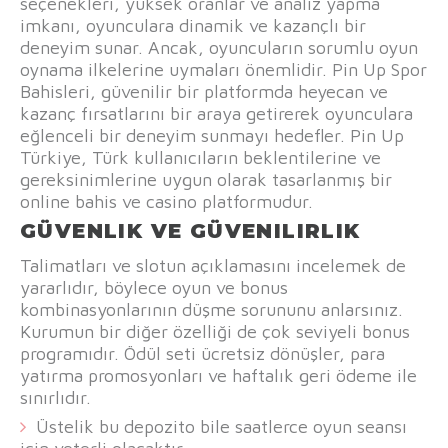
seçenekleri, yüksek oranlar ve analiz yapma
imkanı, oyunculara dinamik ve kazançlı bir
deneyim sunar. Ancak, oyuncuların sorumlu oyun
oynama ilkelerine uymaları önemlidir. Pin Up Spor
Bahisleri, güvenilir bir platformda heyecan ve
kazanç fırsatlarını bir araya getirerek oyunculara
eğlenceli bir deneyim sunmayı hedefler. Pin Up
Türkiye, Türk kullanıcıların beklentilerine ve
gereksinimlerine uygun olarak tasarlanmış bir
online bahis ve casino platformudur.
GÜVENLIK VE GÜVENILIRLIK
Talimatları ve slotun açıklamasını incelemek de
yararlıdır, böylece oyun ve bonus
kombinasyonlarının düşme sorununu anlarsınız.
Kurumun bir diğer özelliği de çok seviyeli bonus
programıdır. Ödül seti ücretsiz dönüşler, para
yatırma promosyonları ve haftalık geri ödeme ile
sınırlıdır.
Üstelik bu depozito bile saatlerce oyun seansı