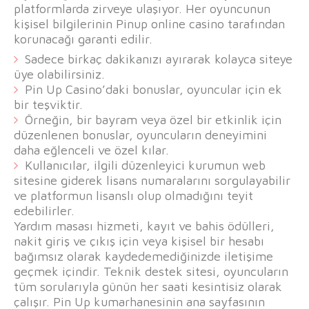
platformlarda zirveye ulaşıyor. Her oyuncunun
kişisel bilgilerinin Pinup online casino tarafından
korunacağı garanti edilir.
Sadece birkaç dakikanızı ayırarak kolayca siteye
üye olabilirsiniz.
Pin Up Casino’daki bonuslar, oyuncular için ek
bir teşviktir.
Örneğin, bir bayram veya özel bir etkinlik için
düzenlenen bonuslar, oyuncuların deneyimini
daha eğlenceli ve özel kılar.
Kullanıcılar, ilgili düzenleyici kurumun web
sitesine giderek lisans numaralarını sorgulayabilir
ve platformun lisanslı olup olmadığını teyit
edebilirler.
Yardım masası hizmeti, kayıt ve bahis ödülleri,
nakit giriş ve çıkış için veya kişisel bir hesabı
bağımsız olarak kaydedemediğinizde iletişime
geçmek içindir. Teknik destek sitesi, oyuncuların
tüm sorularıyla günün her saati kesintisiz olarak
çalışır. Pin Up kumarhanesinin ana sayfasının