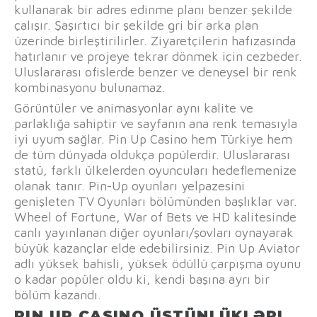
kullanarak bir adres edinme planı benzer şekilde
çalışır. Şaşırtıcı bir şekilde gri bir arka plan
üzerinde birleştirilirler. Ziyaretçilerin hafızasında
hatırlanır ve projeye tekrar dönmek için cezbeder.
Uluslararası ofislerde benzer ve deneysel bir renk
kombinasyonu bulunamaz.
Görüntüler ve animasyonlar aynı kalite ve
parlaklığa sahiptir ve sayfanın ana renk temasıyla
iyi uyum sağlar. Pin Up Casino hem Türkiye hem
de tüm dünyada oldukça popülerdir. Uluslararası
statü, farklı ülkelerden oyuncuları hedeflemenize
olanak tanır. Pin-Up oyunları yelpazesini
genişleten TV Oyunları bölümünden başlıklar var.
Wheel of Fortune, War of Bets ve HD kalitesinde
canlı yayınlanan diğer oyunları/şovları oynayarak
büyük kazançlar elde edebilirsiniz. Pin Up Aviator
adlı yüksek bahisli, yüksek ödüllü çarpışma oyunu
o kadar popüler oldu ki, kendi başına ayrı bir
bölüm kazandı.
PIN UP CASINO ÜSTÜNLÜKLƏRI