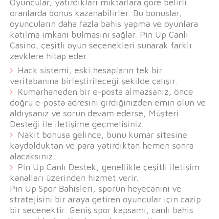
Oyuncular, yatırdıkları miktarlara göre belirli
oranlarda bonus kazanabilirler. Bu bonuslar,
oyuncuların daha fazla bahis yapma ve oyunlara
katılma imkanı bulmasını sağlar. Pin Up Canlı
Casino, çeşitli oyun seçenekleri sunarak farklı
zevklere hitap eder.
Hack sistemi, eski hesapların tek bir
veritabanına birleştirileceği şekilde çalışır.
Kumarhaneden bir e-posta almazsanız, önce
doğru e-posta adresini girdiğinizden emin olun ve
aldıysanız ve sorun devam ederse, Müşteri
Desteği ile iletişime geçmelisiniz.
Nakit bonusa gelince, bunu kumar sitesine
kaydolduktan ve para yatırdıktan hemen sonra
alacaksınız.
Pin Up Canlı Destek, genellikle çeşitli iletişim
kanalları üzerinden hizmet verir.
Pin Up Spor Bahisleri, sporun heyecanını ve
stratejisini bir araya getiren oyuncular için cazip
bir seçenektir. Geniş spor kapsamı, canlı bahis