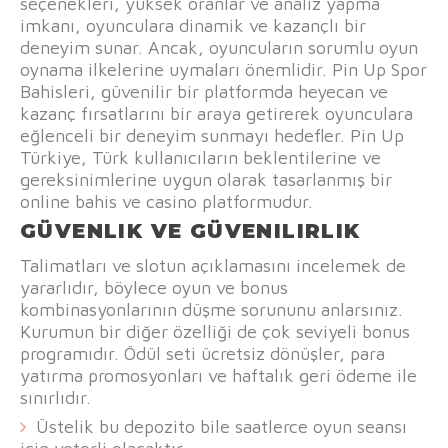
seçenekleri, yüksek oranlar ve analiz yapma
imkanı, oyunculara dinamik ve kazançlı bir
deneyim sunar. Ancak, oyuncuların sorumlu oyun
oynama ilkelerine uymaları önemlidir. Pin Up Spor
Bahisleri, güvenilir bir platformda heyecan ve
kazanç fırsatlarını bir araya getirerek oyunculara
eğlenceli bir deneyim sunmayı hedefler. Pin Up
Türkiye, Türk kullanıcıların beklentilerine ve
gereksinimlerine uygun olarak tasarlanmış bir
online bahis ve casino platformudur.
GÜVENLIK VE GÜVENILIRLIK
Talimatları ve slotun açıklamasını incelemek de
yararlıdır, böylece oyun ve bonus
kombinasyonlarının düşme sorununu anlarsınız.
Kurumun bir diğer özelliği de çok seviyeli bonus
programıdır. Ödül seti ücretsiz dönüşler, para
yatırma promosyonları ve haftalık geri ödeme ile
sınırlıdır.
Üstelik bu depozito bile saatlerce oyun seansı