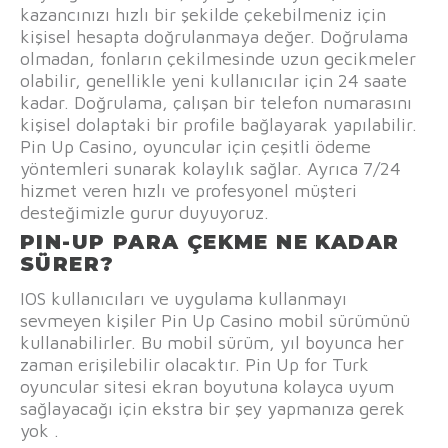
kazancınızı hızlı bir şekilde çekebilmeniz için
kişisel hesapta doğrulanmaya değer. Doğrulama
olmadan, fonların çekilmesinde uzun gecikmeler
olabilir, genellikle yeni kullanıcılar için 24 saate
kadar. Doğrulama, çalışan bir telefon numarasını
kişisel dolaptaki bir profile bağlayarak yapılabilir.
Pin Up Casino, oyuncular için çeşitli ödeme
yöntemleri sunarak kolaylık sağlar. Ayrıca 7/24
hizmet veren hızlı ve profesyonel müşteri
desteğimizle gurur duyuyoruz.
PIN-UP PARA ÇEKME NE KADAR
SÜRER?
IOS kullanıcıları ve uygulama kullanmayı
sevmeyen kişiler Pin Up Casino mobil sürümünü
kullanabilirler. Bu mobil sürüm, yıl boyunca her
zaman erişilebilir olacaktır. Pin Up for Turk
oyuncular sitesi ekran boyutuna kolayca uyum
sağlayacağı için ekstra bir şey yapmanıza gerek
yok .