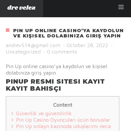
PIN UP ONLINE CASINO’YA KAYDOLUN
VE KIŞISEL DOLABINIZA GIRIŞ YAPIN
andrev514@gmail.com
·
October 28, 2022
·
Uncategorized
·
0 comments
Pin Up online casino’ya kaydolun ve kişisel
dolabınıza giriş yapın️
PINUP RESMI SITESI KAYIT
KAYIT BAHISÇI
Content
Güvenlik ve güvenilirlik
Pin Up Casino Oyunçuları üçün bonuslar
Pin Up onlayn kazinoda uduşlarımı necə