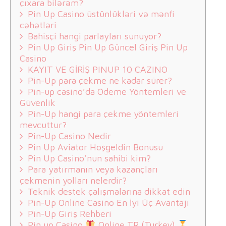
çıxara bilərəm?
Pin Up Casino üstünlükləri və mənfi
cəhətləri
Bahisçi hangi parlayları sunuyor?
Pin Up Giriş Pin Up Güncel Giriş Pin Up
Casino
KAYIT VE GİRİŞ PINUP 10 CAZINO
Pin-Up para çekme ne kadar sürer?
Pin-up casino’da Ödeme Yöntemleri ve
Güvenlik
Pin-Up hangi para çekme yöntemleri
mevcuttur?
Pin-Up Casino Nedir
Pin Up Aviator Hoşgeldin Bonusu
Pin Up Casino’nun sahibi kim?
Para yatırmanın veya kazançları
çekmenin yolları nelerdir?
Teknik destek çalışmalarına dikkat edin
Pin-Up Online Casino En İyi Üç Avantajı
Pin-Up Giriş Rehberi
Pin up Casino
Online TR (Turkey)