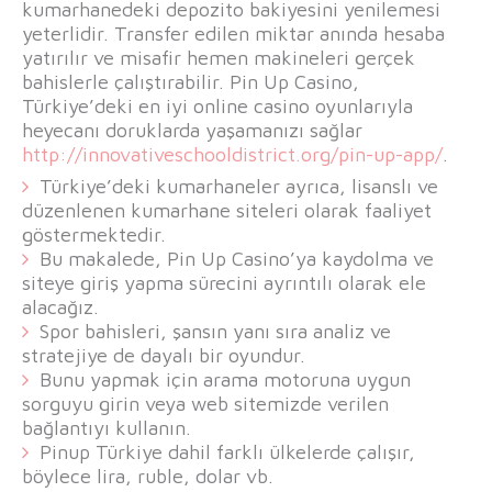
kumarhanedeki depozito bakiyesini yenilemesi
yeterlidir. Transfer edilen miktar anında hesaba
yatırılır ve misafir hemen makineleri gerçek
bahislerle çalıştırabilir. Pin Up Casino,
Türkiye’deki en iyi online casino oyunlarıyla
heyecanı doruklarda yaşamanızı sağlar
http://innovativeschooldistrict.org/pin-up-app/
.
Türkiye’deki kumarhaneler ayrıca, lisanslı ve
düzenlenen kumarhane siteleri olarak faaliyet
göstermektedir.
Bu makalede, Pin Up Casino’ya kaydolma ve
siteye giriş yapma sürecini ayrıntılı olarak ele
alacağız.
Spor bahisleri, şansın yanı sıra analiz ve
stratejiye de dayalı bir oyundur.
Bunu yapmak için arama motoruna uygun
sorguyu girin veya web sitemizde verilen
bağlantıyı kullanın.
Pinup Türkiye dahil farklı ülkelerde çalışır,
böylece lira, ruble, dolar vb.