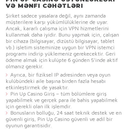
VƏ MƏNFI CƏHƏTLƏRI
Şirket sadece yasalara değil, aynı zamanda
müşterilere karşı yükümlülüklerine de uyar.
Ancak, kararlı çalışma için VPN hizmetlerini
kullanmak daha iyidir. Bunu yapmak için, çalışan
bir cihaza (bilgisayar, dizüstü bilgisayar, tablet
vb.) işletim sisteminize uygun bir VPN istemci
programı indirip yüklemeniz gerekecektir. Geri
ödeme almak için kulüpte 6 günden 5’inde aktif
olmanız gerekir.
Ayrıca, bir fiziksel IP adresinden veya oyun
kulübündeki aile başına birden fazla hesabı
etkinleştirmek de yasaktır.
Pin Up Casino Giriş – tüm bölümlere giriş
yapabilmek ve gerçek para ile bahis yapabilmek
için gerekli olan ilk işlemdir.
Bonusların bolluğu, 24 saat teknik destek ve en
güvenli giriş, Pin Up Casino güvenli ve adil bir
oyunun garantisidir.