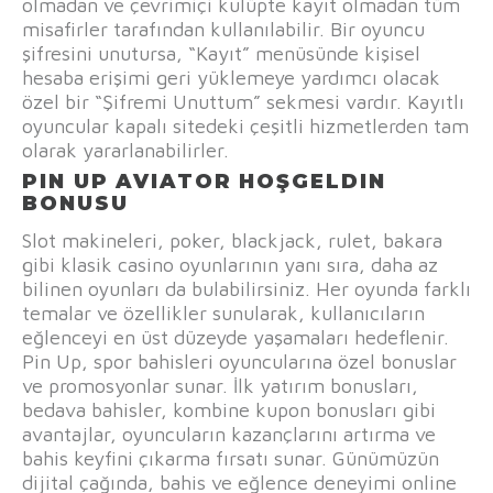
olmadan ve çevrimiçi kulüpte kayıt olmadan tüm
misafirler tarafından kullanılabilir. Bir oyuncu
şifresini unutursa, “Kayıt” menüsünde kişisel
hesaba erişimi geri yüklemeye yardımcı olacak
özel bir “Şifremi Unuttum” sekmesi vardır. Kayıtlı
oyuncular kapalı sitedeki çeşitli hizmetlerden tam
olarak yararlanabilirler.
PIN UP AVIATOR HOŞGELDIN
BONUSU
Slot makineleri, poker, blackjack, rulet, bakara
gibi klasik casino oyunlarının yanı sıra, daha az
bilinen oyunları da bulabilirsiniz. Her oyunda farklı
temalar ve özellikler sunularak, kullanıcıların
eğlenceyi en üst düzeyde yaşamaları hedeflenir.
Pin Up, spor bahisleri oyuncularına özel bonuslar
ve promosyonlar sunar. İlk yatırım bonusları,
bedava bahisler, kombine kupon bonusları gibi
avantajlar, oyuncuların kazançlarını artırma ve
bahis keyfini çıkarma fırsatı sunar. Günümüzün
dijital çağında, bahis ve eğlence deneyimi online