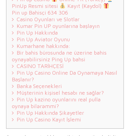
PinUp Resmi sitesi
Kayıt (Kaydol)
Pin up Bahisçi 634 306
Casino Oyunları ve Slotlar
Kumar Pin UP oyunlarına başlayın
Pin Up Hakkında
Pin Up Aviator Oyunu
Kumarhane hakkında:
Bir bahis bürosunda ne üzerine bahis
oynayabilirsiniz Ping Up bahsi
CASINO TARİHÇESİ
Pin Up Casino Online Da Oynamaya Nasıl
Başlanır?
Banka Seçenekleri
Müşterinin kişisel hesabı ne sağlar?
Pin Up kazino oyunlarını real pulla
oynaya bilərəmmi?
Pin Up Hakkında Şikayetler
Pin Up Casino Kayıt İşlemi