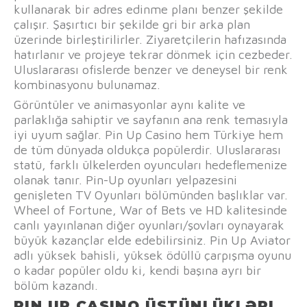
kullanarak bir adres edinme planı benzer şekilde
çalışır. Şaşırtıcı bir şekilde gri bir arka plan
üzerinde birleştirilirler. Ziyaretçilerin hafızasında
hatırlanır ve projeye tekrar dönmek için cezbeder.
Uluslararası ofislerde benzer ve deneysel bir renk
kombinasyonu bulunamaz.
Görüntüler ve animasyonlar aynı kalite ve
parlaklığa sahiptir ve sayfanın ana renk temasıyla
iyi uyum sağlar. Pin Up Casino hem Türkiye hem
de tüm dünyada oldukça popülerdir. Uluslararası
statü, farklı ülkelerden oyuncuları hedeflemenize
olanak tanır. Pin-Up oyunları yelpazesini
genişleten TV Oyunları bölümünden başlıklar var.
Wheel of Fortune, War of Bets ve HD kalitesinde
canlı yayınlanan diğer oyunları/şovları oynayarak
büyük kazançlar elde edebilirsiniz. Pin Up Aviator
adlı yüksek bahisli, yüksek ödüllü çarpışma oyunu
o kadar popüler oldu ki, kendi başına ayrı bir
bölüm kazandı.
PIN UP CASINO ÜSTÜNLÜKLƏRI