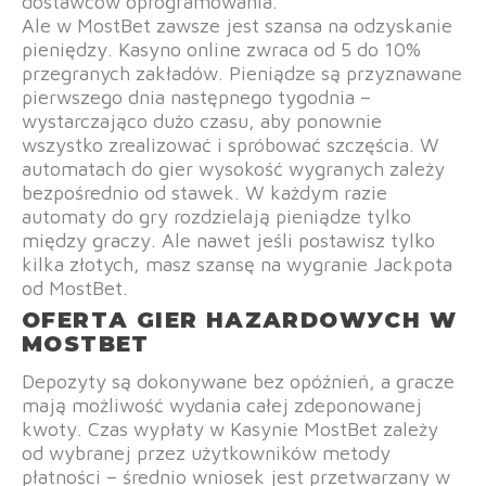
dostawców oprogramowania.
Ale w MostBet zawsze jest szansa na odzyskanie
pieniędzy. Kasyno online zwraca od 5 do 10%
przegranych zakładów. Pieniądze są przyznawane
pierwszego dnia następnego tygodnia –
wystarczająco dużo czasu, aby ponownie
wszystko zrealizować i spróbować szczęścia. W
automatach do gier wysokość wygranych zależy
bezpośrednio od stawek. W każdym razie
automaty do gry rozdzielają pieniądze tylko
między graczy. Ale nawet jeśli postawisz tylko
kilka złotych, masz szansę na wygranie Jackpota
od MostBet.
ОFЕRTА GІЕR HАZАRDОWУCH W
MОSTBЕT
Depozyty są dokonywane bez opóźnień, a gracze
mają możliwość wydania całej zdeponowanej
kwoty. Czas wypłaty w Kasynie MostBet zależy
od wybranej przez użytkowników metody
płatności – średnio wniosek jest przetwarzany w