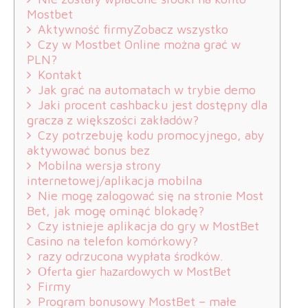
Mostbet
Aktywność firmyZobacz wszystko
Czy w Mostbet Online można grać w
PLN?
Kontakt
Jak grać na automatach w trybie demo
Jaki procent cashbacku jest dostępny dla
gracza z większości zakładów?
Czy potrzebuję kodu promocyjnego, aby
aktywować bonus bez
Mobilna wersja strony
internetowej/aplikacja mobilna
Nie mogę zalogować się na stronie Most
Bet, jak mogę ominąć blokadę?
Czy istnieje aplikacja do gry w MostBet
Casino na telefon komórkowy?
razy odrzucona wypłata środków.
Оfеrtа gіеr hаzаrdоwуch w MоstBеt
Firmy
Program bonusowy MostBet – małe