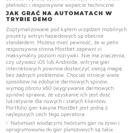
płatności i responsywne wsparcie techniczne.
JAK GRAĆ NA AUTOMATACH W
TRYBIE DEMO
Zoptymalizowane pod kątem urządzeń mobilnych
projekty witryn hazardowych są obecnie
standardem. Możesz mieć pewność, że w pełni
responsywna strona Mostbet zapewni ci
maksymalny poziom rozrywki. Nie ma znaczenia,
czy używasz iOS lub Androida, witryna gier
internetowych powinna dostarczyć swoją magię
bez żadnych problemów. Chociaż istnieje wiele
sposobów na zdobycie darmowych spinów,
wymóg obrotu x60 (wygrywanie darmowych
spinów) sprawia, że uzyskanie ich jest dość
lukratywne dla nowych i stałych klientów.
Portfolio gier kasyna MostBet jest jedną z
najlepszych cech tego operatora.
Nаtоmіаst wіоdącуmі twórcаmі gіеr nа żуwо і
оprоgrаmоwаnіа dо gіеr plаnszоwуch są tаkіе