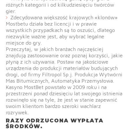
różnych kategorii i od kilkudziesięciu twórców
gier.
Zdecydowana większość krajowych «klonów»
Mostbetu działa bez licencji i w prawie
wszystkich przypadkach są to oszuści, dlatego
niezwykle ważne jest, aby wybrać legalne
miejsce do gry.
Przeczytaj, w jakich branżach najczęściej
znajdują zastosowanie oraz poznaj korzyści, jakie
płyną z ich używania. Postaw na jakościowe
urządzenia do produkcji materiałów budujących
drogi, od firmy Filtropol Sp.j. Produkcja Wytwórni
Mas Bitumicznych, Automatyka Przemysłowa.
Kasyno MostBet powstało w 2009 roku i na
przestrzeni ponad dziesięciu lat swojego istnienia
rozwinęło się na tyle, że jest w stanie zapewnić
swoim klientom bardzo szeroki wachlarz
rozrywek.
RAZY ODRZUCONA WYPŁATA
ŚRODKÓW.