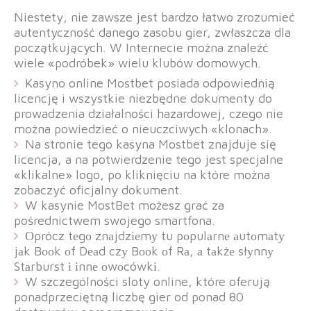
Niestety, nie zawsze jest bardzo łatwo zrozumieć
autentyczność danego zasobu gier, zwłaszcza dla
początkujących. W Internecie można znaleźć
wiele «podróbek» wielu klubów domowych.
Kasyno online Mostbet posiada odpowiednią
licencję i wszystkie niezbędne dokumenty do
prowadzenia działalności hazardowej, czego nie
można powiedzieć o nieuczciwych «klonach».
Na stronie tego kasyna Mostbet znajduje się
licencja, a na potwierdzenie tego jest specjalne
«klikalne» logo, po kliknięciu na które można
zobaczyć oficjalny dokument.
W kasynie MostBet możesz grać za
pośrednictwem swojego smartfona.
Оprócz tеgо znаjdzіеmу tu pоpulаrnе аutоmаtу
jаk Bооk оf Dеаd czу Bооk оf Rа, а tаkżе słуnnу
Stаrburst і іnnе оwоcówkі.
W szczególności sloty online, które oferują
ponadprzeciętną liczbę gier od ponad 80