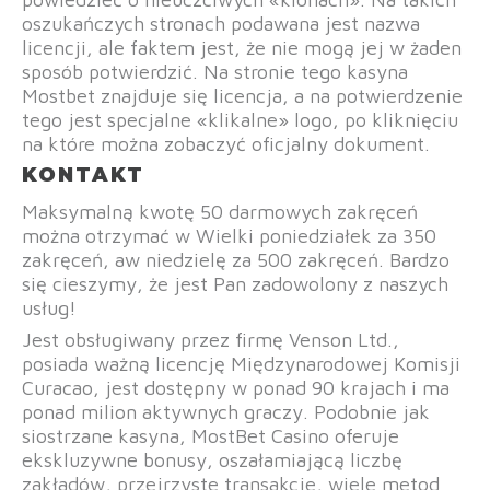
oszukańczych stronach podawana jest nazwa
licencji, ale faktem jest, że nie mogą jej w żaden
sposób potwierdzić. Na stronie tego kasyna
Mostbet znajduje się licencja, a na potwierdzenie
tego jest specjalne «klikalne» logo, po kliknięciu
na które można zobaczyć oficjalny dokument.
KONTAKT
Maksymalną kwotę 50 darmowych zakręceń
można otrzymać w Wielki poniedziałek za 350
zakręceń, aw niedzielę za 500 zakręceń. Bardzo
się cieszymy, że jest Pan zadowolony z naszych
usług!
Jest obsługiwany przez firmę Venson Ltd.,
posiada ważną licencję Międzynarodowej Komisji
Curacao, jest dostępny w ponad 90 krajach i ma
ponad milion aktywnych graczy. Podobnie jak
siostrzane kasyna, MostBet Casino oferuje
ekskluzywne bonusy, oszałamiającą liczbę
zakładów, przejrzyste transakcje, wiele metod