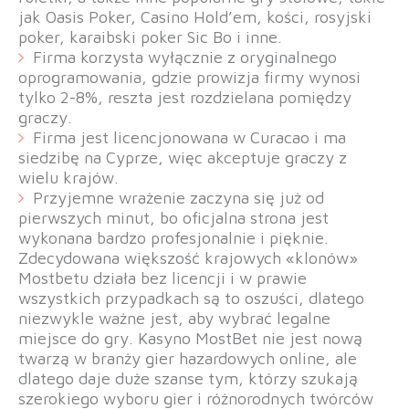
jak Oasis Poker, Casino Hold’em, kości, rosyjski
poker, karaibski poker Sic Bo i inne.
Firma korzysta wyłącznie z oryginalnego
oprogramowania, gdzie prowizja firmy wynosi
tylko 2-8%, reszta jest rozdzielana pomiędzy
graczy.
Firma jest licencjonowana w Curacao i ma
siedzibę na Cyprze, więc akceptuje graczy z
wielu krajów.
Przyjemne wrażenie zaczyna się już od
pierwszych minut, bo oficjalna strona jest
wykonana bardzo profesjonalnie i pięknie.
Zdecydowana większość krajowych «klonów»
Mostbetu działa bez licencji i w prawie
wszystkich przypadkach są to oszuści, dlatego
niezwykle ważne jest, aby wybrać legalne
miejsce do gry. Kasyno MostBet nie jest nową
twarzą w branży gier hazardowych online, ale
dlatego daje duże szanse tym, którzy szukają
szerokiego wyboru gier i różnorodnych twórców