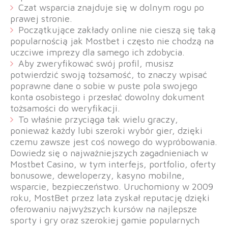
Czat wsparcia znajduje się w dolnym rogu po
prawej stronie.
Początkujące zakłady online nie cieszą się taką
popularnością jak Mostbet i często nie chodzą na
uczciwe imprezy dla samego ich zdobycia.
Aby zweryfikować swój profil, musisz
potwierdzić swoją tożsamość, to znaczy wpisać
poprawne dane o sobie w puste pola swojego
konta osobistego i przesłać dowolny dokument
tożsamości do weryfikacji.
To właśnie przyciąga tak wielu graczy,
ponieważ każdy lubi szeroki wybór gier, dzięki
czemu zawsze jest coś nowego do wypróbowania.
Dowiedz się o najważniejszych zagadnieniach w
Mostbet Casino, w tym interfejs, portfolio, oferty
bonusowe, deweloperzy, kasyno mobilne,
wsparcie, bezpieczeństwo. Uruchomiony w 2009
roku, MostBet przez lata zyskał reputację dzięki
oferowaniu najwyższych kursów na najlepsze
sporty i gry oraz szerokiej gamie popularnych