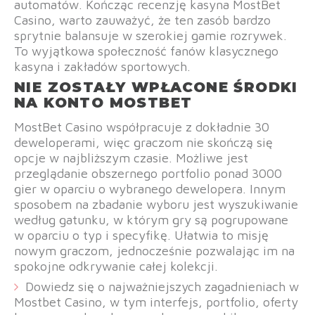
automatów. Kończąc recenzję kasyna MostBet
Casino, warto zauważyć, że ten zasób bardzo
sprytnie balansuje w szerokiej gamie rozrywek.
To wyjątkowa społeczność fanów klasycznego
kasyna i zakładów sportowych.
NIE ZOSTAŁY WPŁACONE ŚRODKI
NA KONTO MOSTBET
MostBet Casino współpracuje z dokładnie 30
deweloperami, więc graczom nie skończą się
opcje w najbliższym czasie. Możliwe jest
przeglądanie obszernego portfolio ponad 3000
gier w oparciu o wybranego dewelopera. Innym
sposobem na zbadanie wyboru jest wyszukiwanie
według gatunku, w którym gry są pogrupowane
w oparciu o typ i specyfikę. Ułatwia to misję
nowym graczom, jednocześnie pozwalając im na
spokojne odkrywanie całej kolekcji.
Dowiedz się o najważniejszych zagadnieniach w
Mostbet Casino, w tym interfejs, portfolio, oferty