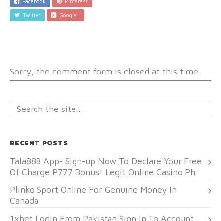
Facebook
Pinterest
Twitter
Google+
Sorry, the comment form is closed at this time.
RECENT POSTS
Tala888 App- Sign-up Now To Declare Your Free
Of Charge P777 Bonus! Legit Online Casino Ph
Plinko Sport Online For Genuine Money In
Canada
1xbet Login From Pakistan Sign In To Account