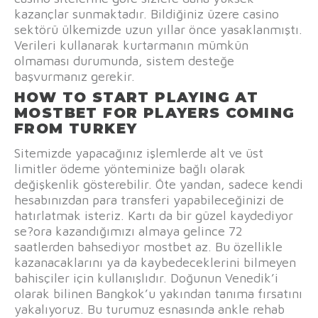
kazançlar sunmaktadır. Bildiğiniz üzere casino
sektörü ülkemizde uzun yıllar önce yasaklanmıştı.
Verileri kullanarak kurtarmanın mümkün
olmaması durumunda, sistem desteğe
başvurmanız gerekir.
HOW TO START PLAYING AT
MOSTBET FOR PLAYERS COMING
FROM TURKEY
Sitemizde yapacağınız işlemlerde alt ve üst
limitler ödeme yönteminize bağlı olarak
değişkenlik gösterebilir. Öte yandan, sadece kendi
hesabınızdan para transferi yapabileceğinizi de
hatırlatmak isteriz. Kartı da bir güzel kaydediyor
se?ora kazandığımızı almaya gelince 72
saatlerden bahsediyor mostbet az. Bu özellikle
kazanacaklarını ya da kaybedeceklerini bilmeyen
bahisçiler için kullanışlıdır. Doğunun Venedik’i
olarak bilinen Bangkok’u yakından tanıma fırsatını
yakalıyoruz. Bu turumuz esnasında ankle rehab