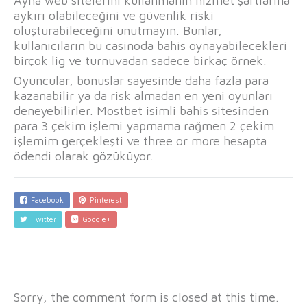
Ayna web sitelerini kullanmanın hizmet şartlarına
aykırı olabileceğini ve güvenlik riski
oluşturabileceğini unutmayın. Bunlar,
kullanıcıların bu casinoda bahis oynayabilecekleri
birçok lig ve turnuvadan sadece birkaç örnek.
Oyuncular, bonuslar sayesinde daha fazla para
kazanabilir ya da risk almadan en yeni oyunları
deneyebilirler. Mostbet isimli bahis sitesinden
para 3 çekim işlemi yapmama rağmen 2 çekim
işlemim gerçekleşti ve three or more hesapta
ödendi olarak gözüküyor.
Facebook
Pinterest
Twitter
Google+
Sorry, the comment form is closed at this time.