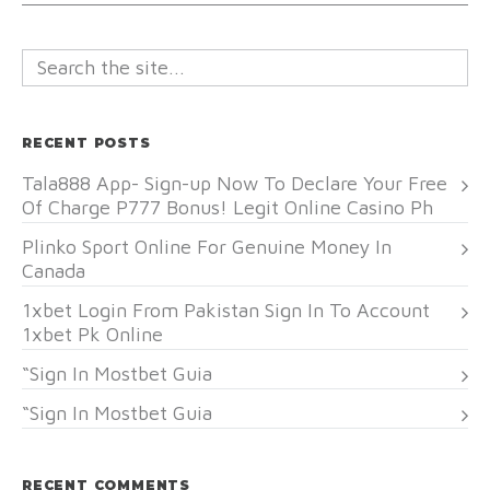
RECENT POSTS
Tala888 App- Sign-up Now To Declare Your Free
Of Charge P777 Bonus! Legit Online Casino Ph
Plinko Sport Online For Genuine Money In
Canada
1xbet Login From Pakistan Sign In To Account
1xbet Pk Online
“Sign In Mostbet Guia
“Sign In Mostbet Guia
RECENT COMMENTS