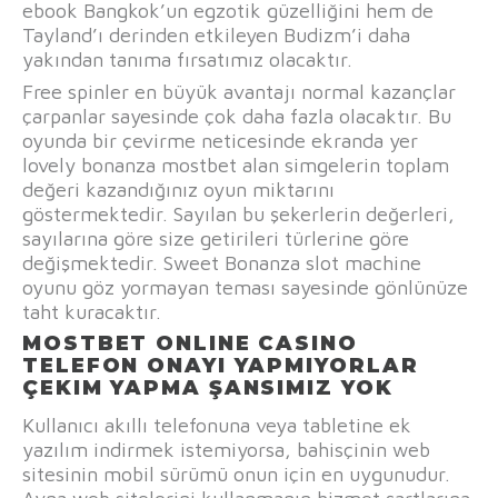
ebook Bangkok’un egzotik güzelliğini hem de
Tayland’ı derinden etkileyen Budizm’i daha
yakından tanıma fırsatımız olacaktır.
Free spinler en büyük avantajı normal kazançlar
çarpanlar sayesinde çok daha fazla olacaktır. Bu
oyunda bir çevirme neticesinde ekranda yer
lovely bonanza mostbet alan simgelerin toplam
değeri kazandığınız oyun miktarını
göstermektedir. Sayılan bu şekerlerin değerleri,
sayılarına göre size getirileri türlerine göre
değişmektedir. Sweet Bonanza slot machine
oyunu göz yormayan teması sayesinde gönlünüze
taht kuracaktır.
MOSTBET ONLINE CASINO
TELEFON ONAYI YAPMIYORLAR
ÇEKIM YAPMA ŞANSIMIZ YOK
Kullanıcı akıllı telefonuna veya tabletine ek
yazılım indirmek istemiyorsa, bahisçinin web
sitesinin mobil sürümü onun için en uygunudur.