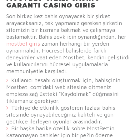
GARANTI CASINO GIRIS
Son birkaç kez bahis oynayacak bir şirket
arayacaksanız, tek yapmanız gereken şirketin
sitemizin bir kısmına bakmak ve çalışmaya
başlamaktır. Bahis zevk için oynandığından, her
mostbet giriş
zaman herhangi bir yerden
oynanmalıdır. Hücresel bahislerde farklı
deneyimler vaat eden Mostbet, kendini geliştirdi
ve kullanıcılarını hücresel uygulamalarla
memnuniyetle karşıladı.
Kullanıcı hesabı oluşturmak için, bahisçinin
Mostbet. com’daki web sitesine gitmeniz
empieza sağ üstteki “Kaydolmak” düğmesini
tıklamanız gerekiyor.
Türkiye’de etkinlik gösteren fazlası bahis
sitesinde oynayabileceğiniz kaliteli ve gün
geçtikçe ilerleyen oyunlar arasındadır.
Bir başka harika özellik sobre MostBet’in
kazanmayan bahisler için bir pe?in ödeme