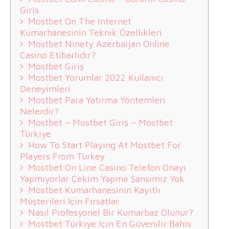
Giris
Mostbet On The Internet
Kumarhanesinin Teknik Özellikleri
Mostbet Ninety Azerbaijan Online
Casino Etibarlıdır?
Mostbet Giriş
Mostbet Yorumlar 2022 Kullanıcı
Deneyimleri
Mostbet Para Yatırma Yöntemleri
Nelerdir?
Mostbet – Mostbet Giriş – Mostbet
Türkiye
How To Start Playing At Mostbet For
Players From Turkey
Mostbet On Line Casino Telefon Onayı
Yapmıyorlar Çekim Yapma Şansımız Yok
Mostbet Kumarhanesinin Kayıtlı
Müşterileri İçin Fırsatlar
Nasıl Profesyonel Bir Kumarbaz Olunur?
Mostbet Türkiye Için En Güvenilir Bahis