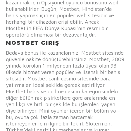
kazanmak için Opsiyonel oyuncu bonusunu weil
kullanabilirler. Bugün, Mostbet, Hindistan’da
bahis yapmak için en popüler web sitesidir ve
herhangi bir cihazdan erişilebilir. Ancak
Mostbet’in FIFA Dünya Kupası’nın resmi bir
operatörü olmaması bir dezavantajdır.
MOSTBET GIRIŞ
Bedava bonus ile kazançlarınızı Mostbet sitesinde
güvenle nakite dönüştürebilirsiniz. Mostbet, 2009
yılında kurulan 1 milyondan fazla üyesi olan 93
ülkede hizmet veren popüler ve lisanslı bir bahis
sitesidir. Mostbet canlı casino sitesinde para
yatırma en ideal şekilde gerçekleştiriliyor.
Mostbet bahis ve on line casino kategorisindeki
diğer bütün rakip şirketlere göre aralarında en
yenilikçi ve hızlı bir şekilde bu işlemleri yapan
diye biliniyor. Mini oyunlar içeren bir bölüm va –
bu, oyuna çok fazla zaman harcamak
istemeyenler için ilginç bir teklif. Sloterman,
Türkiye’deki çeşitli kumarhaneler ve kumar