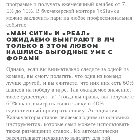
программе и получать ежемесячный кэшбек от 7.
5% до 15%. В букмекерской конторе 1xStavka
можно заключить пари на любое профессиональная
событие.
«МАН СИТИ» И «РЕАЛ»
ОЖИДАЕМО ВЫИГРАЮТ В ЛЧ
ТОЛЬКО В ЭТОМ ЛЮБОМ
НАШЛИСЬ ВЫГОДНЫЕ УМЕ С
ФОРАМИ
Однако, если вы внимательно следите за одной из
команд, вы смогу полагать, что одна из команд
лучше другой, и вы считаете, что них них есть 60%
шансов на победу в игре. Так ожидаемое значение,
такое существует, и” “тогда вы правы, вы получаете
60% шанс выиграть свою ставку и 40%
единственный проиграть ставку. Ассоциация
Калькуляторы ставок являемся одним из основных
инструментов, которые сами можете использовать
также размещении ставок.. Их автоматически
рассчитывают нечаянную выплату для той