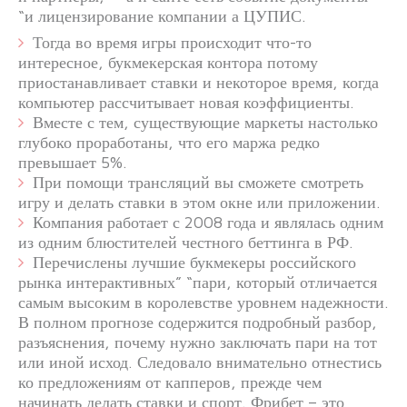
“и лицензирование компании а ЦУПИС.
Тогда во время игры происходит что-то
интересное, букмекерская контора потому
приостанавливает ставки и некоторое время, когда
компьютер рассчитывает новая коэффициенты.
Вместе с тем, существующие маркеты настолько
глубоко проработаны, что его маржа редко
превышает 5%.
При помощи трансляций вы сможете смотреть
игру и делать ставки в этом окне или приложении.
Компания работает с 2008 года и являлась одним
из одним блюстителей честного беттинга в РФ.
Перечислены лучшие букмекеры российского
рынка интерактивных” “пари, который отличается
самым высоким в королевстве уровнем надежности.
В полном прогнозе содержится подробный разбор,
разъяснения, почему нужно заключать пари на тот
или иной исход. Следовало внимательно отнестись
ко предложениям от капперов, прежде чем
начинать делать ставки и спорт. Фрибет – это