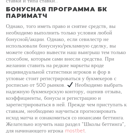
ставки и типа ставки..
БОНУСНАЯ ПРОГРАММА БК
ПАРИМАТЧ
Однако, того иметь право и снятие средств, вы
необходимо выполнить только условия любой
бонусной/акции. Однако, если севилестр не
использовали бонусную/рекламную сделку, вы
можете свободно вывести наш выигрыш тем только
способом, которым сами внесли средства. При
желании ставить на редкие маркеты вроде
индивидуальной статистики игроков и фор в
угловые стоит регистрироваться у букмекеров с
росписью от 500 рынков.
Необходимо выбрать
надежную букмекерскую контору, оценив отзыва,
коэффициенты, бонусы и регистрацию и
зарегистрироваться в ней. Прежде чем приступать к
ставкам, необходимо научиться прогнозировать
исход матча и ознакомиться со нюансами беттинга.
Желательно изучить наш раздел “Школы беттинга”,
для начинающего игрока
mostbet
.