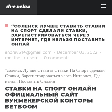
“СОЛЕНСК ЛУЧШЕ СТАВИТЬ СТАВКИ
НА СПОРТ СДЕЛАЛИ СТАВКИ,
ЗАРЕГИСТРИРОВАТЬСЯ ЧЕРЕЗ
ИНТЕРНЕТ, ГДЕ НЕЛЬЗЯ ПОСТАВИТЬ
ОНЛАЙ
andrev514@gmail.com
·
December 03, 2022
·
mostbet-ru-serg
·
0 comments
“соленск Лучше Ставить Ставки На Спорт сделали
Ставки, Зарегистрироваться через Интернет, Где
нельзя Поставить Онлайн
СТАВКИ НА СПОРТ ОНЛАЙН
ОФИЦИАЛЬНЫЙ САЙТ
БУКМЕКЕРСКОЙ КОНТОРЫ
BETBOOM