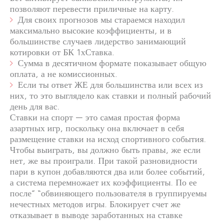
позволяют перевести приличные на карту.
Для своих прогнозов мы стараемся находил
максимально высокие коэффициенты, и в
большинстве случаев лидерство занимающий
котировки от БК 1хСтавка.
Сумма в десятичном формате показывает общую
оплата, а не комиссионных.
Если ты ответ ЖЕ для большинства или всех из
них, то это выглядело как ставки и полный рабочий
день для вас.
Ставки на спорт — это самая простая форма
азартных игр, поскольку она включает в себя
размещение ставки на исход спортивного события.
Чтобы выиграть, вы должно быть правы, же если
нет, же вы проиграли. При такой разновидности
пари в купон добавляются два или более событий,
а система перемножает их коэффициенты. По ее
после” “обвиняющего пользователя в группируемы
нечестных методов игры. Блокирует счет же
отказывает в выводе заработанных на ставке