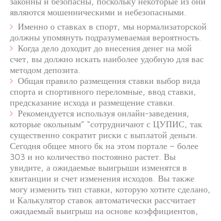
законны и безопасны, поскольку некоторые из они
являются мошенническими и небезопасными.
Именно о ставках в спорт, мы нормализаторской
должны упомянуть подразумеваемая вероятность.
Когда дело доходит до внесения денег на мой
счет, вы должно искать наиболее удобную для вас
методом депозита.
Общая правило размещения ставки выбор вида
спорта и спортивного переломные, ввод ставки,
предсказание исхода и размещение ставки.
Рекомендуется используя онлайн-заведения,
которые окольным” “сотрудничают с ЦУПИС, так
существенно сократит риски с выплатой деньги.
Сегодня общее много бк на этом портале – более
303 и но количество постоянно растет. Вы
увидите, а ожидаемые выигрыши изменятся в
квитанции и счет изменения исходов. Вы также
могу изменить тип ставки, которую хотите сделано,
и Калькулятор ставок автоматически рассчитает
ожидаемый выигрыш на основе коэффициентов,