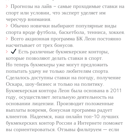
Прогнозы на лайв – самые проходимые ставки на
спорт или условии, что эксперт уделяет им
чересчур внимания.
Обычно новички выбирают популярные виды
спорта вроде футбола, баскетбола, тенниса, хоккея.
Всего акционная программа БК Леон постоянно
насчитывает от трех бонусов.
Есть различные букмекерские конторы,
которые позволяют делать ставки в спорт.
Но теперь букмекеры уже могут предложить
попытать удачу не только любителям спорта.
Сделалось доступны ставки на погоду, получение
Оскара, шоу-бизнес и только на политику.
Букмекерская контора Леон была основана в 2011
году, осуществляет легальную деятельность на
основании лицензии. Производит положенные
выплаты вовремя, бонусная программа радует
клиентов. Надеемся, наш онлайн топ-10 лучших
букмекерских контор России а Интернете поможет
вы сориентироваться. Отзывы фильтруем — если