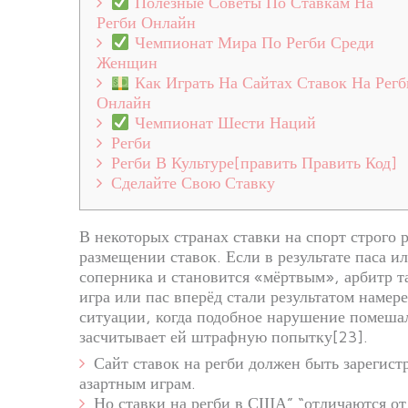
Полезные Советы По Ставкам На
Регби Онлайн
Чемпионат Мира По Регби Среди
Женщин
Как Играть На Сайтах Ставок На Регб
Онлайн
Чемпионат Шести Наций
Регби
Регби В Культуре[править Править Код]
Сделайте Свою Ставку
В некоторых странах ставки на спорт строго 
размещении ставок. Если в результате паса ил
соперника и становится «мёртвым», арбитр т
игра или пас вперёд стали результатом намер
ситуации, когда подобное нарушение помеша
засчитывает ей штрафную попытку[23].
Сайт ставок на регби должен быть зарегис
азартным играм.
Но ставки на регби в США” “отличаются от 