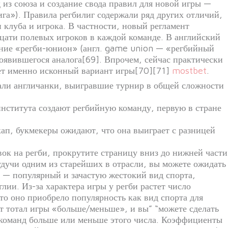
из союза и создание свода правил для новой игры —
ига»). Правила регбилиг содержали ряд других отличий,
клуба и игрока. В частности, новый регламент
дцати полевых игроков в каждой команде. В английский
ание «регби-юнион» (англ. game union — «регбийный
появившегося аналога[69]. Впрочем, сейчас практически
ает именно исконный вариант игры[70][71]
mostbet
.
тали англичанки, выигравшие турнир в общей сложности
нститута создают регбийную команду, первую в стране
ап, букмекеры ожидают, что она выиграет с разницей
ок на регби, прокрутите страницу вниз до нижней части
удучи одним из старейших в отрасли, вы можете ожидать
би — популярный и зачастую жестокий вид спорта,
лии. Из-за характера игры у регби растет число
что оно приобрело популярность как вид спорта для
т тотал игры «больше/меньше», и вы” “можете сделать
х команд больше или меньше этого числа. Коэффициенты