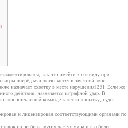
и
регламентированы, так что имейте это в виду при
и игры вперёд мяч оказывается в зачётной зоне
акже назначает схватку в месте нарушения[23]. Если же
енного действия, назначается штрафной удар. В
ло соперничающей команде занести попытку, судья
трирован и лицензирован соответствующими органами по
ставок на регби в других частях мира из-за более