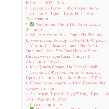
В Январе 2024 Года
Ставки На Регби – Что Нужно Знать
Ставки Во Время Игры И Прямые
Трансляции
Чемпионат Мира По Регби Среди
Женщин
William Mountain – Один Из Лучших
Букмекерских Контор По Регби В Отрасли
Можно Ли Делать Ставки На Регби
Онлайн?” “все, Что Вам Нужно Знать
Инструменты Для Сада, Спорта И
Активного Отдых
Как Делать Ставки На Регби Онлайн
Ставки На Футбол Болтон Уондерерс
Против Барнсли Онлайн A Few 2 2024
Психология Азартных Игр: Почему Мы
Делаем Ставки
Азартные Игры На Ходу? Тогда Проверьт
Эти 5 Казино В Этом
Виды Спорта (а-я)