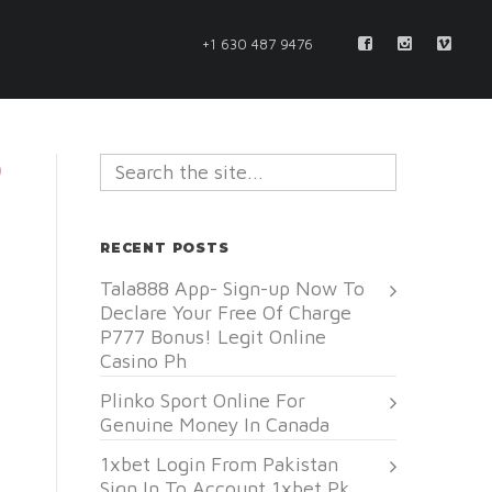
+1 630 487 9476
RECENT POSTS
Tala888 App- Sign-up Now To
Declare Your Free Of Charge
P777 Bonus! Legit Online
Casino Ph
Plinko Sport Online For
Genuine Money In Canada
1xbet Login From Pakistan
Sign In To Account 1xbet Pk