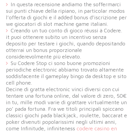
In questa recensione andiamo the soffermarci
sui punti chiave della ripiano, in particolar modos
l’offerta di giochi e il added bonus d’iscrizione per
we giocatori di slot machine game italiani.
Creando un tuo conto di gioco réussi à Codere.
it puoi ottenere subito un incentivo senza
deposito per testare i giochi, quando depositando
otterrai un bonus proporzionale
considerevolmente più elevato.
Su Codere Stop ci sono buone promozioni
periodiche electronic abbiamo trovato altamente
soddisfacente il gameplay bingo da desktop e sito
cell phone.
Decine di gratta electronic vinci diversi con cui
tentare una fortuna online, dal valore di zero, 50€
in tu, mille modi varie di grattare virtualmente un
po’ pada fortuna. Fra we titoli principali spiccano
classici giochi pada blackjack, roulette, baccarat e
poker divenuti popolarissimi negli ultimi anni,
come Infinitude, infiniteness
codere casino en