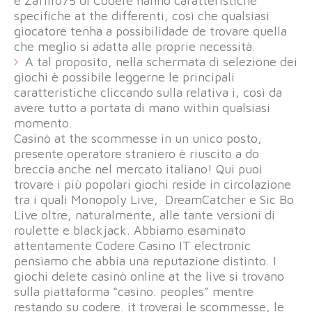
e Zaffiro75 di Codere hanno caratteristiche
specifiche at the differenti, così che qualsiasi
giocatore tenha a possibilidade de trovare quella
che meglio si adatta alle proprie necessità.
A tal proposito, nella schermata di selezione dei
giochi è possibile leggerne le principali
caratteristiche cliccando sulla relativa i, così da
avere tutto a portata di mano within qualsiasi
momento.
Casinò at the scommesse in un unico posto,
presente operatore straniero è riuscito a do
breccia anche nel mercato italiano! Qui puoi
trovare i più popolari giochi reside in circolazione
tra i quali Monopoly Live, DreamCatcher e Sic Bo
Live oltre, naturalmente, alle tante versioni di
roulette e blackjack. Abbiamo esaminato
attentamente Codere Casino IT electronic
pensiamo che abbia una reputazione distinto. I
giochi delete casinò online at the live si trovano
sulla piattaforma “casino. peoples” mentre
restando su codere. it troverai le scommesse, le