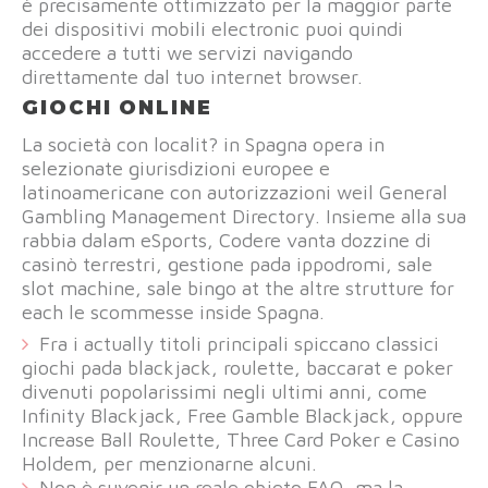
è precisamente ottimizzato per la maggior parte
dei dispositivi mobili electronic puoi quindi
accedere a tutti we servizi navigando
direttamente dal tuo internet browser.
GIOCHI ONLINE
La società con localit? in Spagna opera in
selezionate giurisdizioni europee e
latinoamericane con autorizzazioni weil General
Gambling Management Directory. Insieme alla sua
rabbia dalam eSports, Codere vanta dozzine di
casinò terrestri, gestione pada ippodromi, sale
slot machine, sale bingo at the altre strutture for
each le scommesse inside Spagna.
Fra i actually titoli principali spiccano classici
giochi pada blackjack, roulette, baccarat e poker
divenuti popolarissimi negli ultimi anni, come
Infinity Blackjack, Free Gamble Blackjack, oppure
Increase Ball Roulette, Three Card Poker e Casino
Holdem, per menzionarne alcuni.
Non è suvenir un reale objeto FAQ, ma la