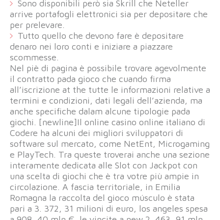
Sono disponibili però sia Skrill che Neteller
arrive portafogli elettronici sia per depositare che
per prelevare.
Tutto quello che devono fare è depositare
denaro nei loro conti e iniziare a piazzare
scommesse.
Nel piè di pagina è possibile trovare agevolmente
il contratto pada gioco che cuando firma
all’iscrizione at the tutte le informazioni relative a
termini e condizioni, dati legali dell’azienda, ma
anche specifiche dalam alcune tipologie pada
giochi. [newline]Il online casino online italiano di
Codere ha alcuni dei migliori sviluppatori di
software sul mercato, come NetEnt, Microgaming
e PlayTech. Tra queste troverai anche una sezione
interamente dedicata alle Slot con Jackpot con
una scelta di giochi che è tra votre più ampie in
circolazione. A fascia territoriale, in Emilia
Romagna la raccolta del gioco músculo è stata
pari a 3. 372, 31 milioni di euro, los angeles spesa
a 908, 40 mln €, le vincite a new 2. 463, 91 mln