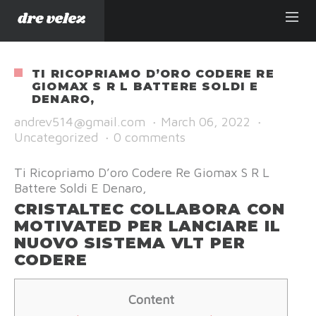
TI RICOPRIAMO D’ORO CODERE RE
GIOMAX S R L BATTERE SOLDI E
DENARO,
andrev514@gmail.com
·
March 06, 2022
·
Uncategorized
·
0 comments
Ti Ricopriamo D’oro Codere Re Giomax S R L
Battere Soldi E Denaro,
CRISTALTEC COLLABORA CON
MOTIVATED PER LANCIARE IL
NUOVO SISTEMA VLT PER
CODERE
Content