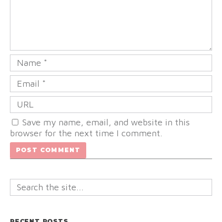
Save my name, email, and website in this
browser for the next time I comment.
RECENT POSTS