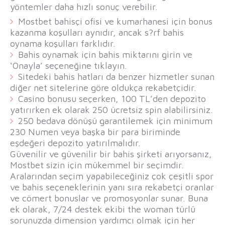
yöntemler daha hızlı sonuç verebilir.
Mostbet bahisçi ofisi ve kumarhanesi için bonus
kazanma koşulları aynıdır, ancak s?rf bahis
oynama koşulları farklıdır.
Bahis oynamak için bahis miktarını girin ve
‘Onayla’ seçeneğine tıklayın.
Sitedeki bahis hatları da benzer hizmetler sunan
diğer net sitelerine göre oldukça rekabetçidir.
Casino bonusu seçerken, 100 TL’den depozito
yatırırken ek olarak 250 ücretsiz spin alabilirsiniz.
250 bedava dönüşü garantilemek için minimum
230 Numen veya başka bir para biriminde
eşdeğeri depozito yatırılmalıdır.
Güvenilir ve güvenilir bir bahis şirketi arıyorsanız,
Mostbet sizin için mükemmel bir seçimdir.
Aralarından seçim yapabileceğiniz çok çeşitli spor
ve bahis seçeneklerinin yanı sıra rekabetçi oranlar
ve cömert bonuslar ve promosyonlar sunar. Buna
ek olarak, 7/24 destek ekibi the woman türlü
sorunuzda dimension yardımcı olmak için her