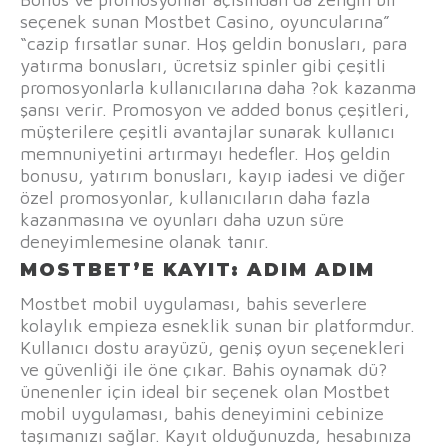
seçenek sunan Mostbet Casino, oyuncularına”
“cazip fırsatlar sunar. Hoş geldin bonusları, para
yatırma bonusları, ücretsiz spinler gibi çeşitli
promosyonlarla kullanıcılarına daha ?ok kazanma
şansı verir. Promosyon ve added bonus çeşitleri,
müşterilere çeşitli avantajlar sunarak kullanıcı
memnuniyetini artırmayı hedefler. Hoş geldin
bonusu, yatırım bonusları, kayıp iadesi ve diğer
özel promosyonlar, kullanıcıların daha fazla
kazanmasına ve oyunları daha uzun süre
deneyimlemesine olanak tanır.
MOSTBET’E KAYIT: ADIM ADIM
Mostbet mobil uygulaması, bahis severlere
kolaylık empieza esneklik sunan bir platformdur.
Kullanıcı dostu arayüzü, geniş oyun seçenekleri
ve güvenliği ile öne çıkar. Bahis oynamak dü?
ünenenler için ideal bir seçenek olan Mostbet
mobil uygulaması, bahis deneyimini cebinize
taşımanızı sağlar. Kayıt olduğunuzda, hesabınıza