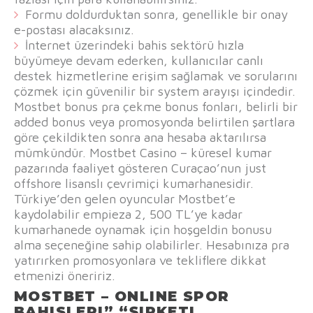
Formu doldurduktan sonra, genellikle bir onay
e-postası alacaksınız.
İnternet üzerindeki bahis sektörü hızla
büyümeye devam ederken, kullanıcılar canlı
destek hizmetlerine erişim sağlamak ve sorularını
çözmek için güvenilir bir system arayışı içindedir.
Mostbet bonus pra çekme bonus fonları, belirli bir
added bonus veya promosyonda belirtilen şartlara
göre çekildikten sonra ana hesaba aktarılırsa
mümkündür. Mostbet Casino – küresel kumar
pazarında faaliyet gösteren Curaçao’nun just
offshore lisanslı çevrimiçi kumarhanesidir.
Türkiye’den gelen oyuncular Mostbet’e
kaydolabilir empieza 2, 500 TL’ye kadar
kumarhanede oynamak için hoşgeldin bonusu
alma seçeneğine sahip olabilirler. Hesabınıza pra
yatırırken promosyonlara ve tekliflere dikkat
etmenizi öneririz.
MOSTBET – ONLINE SPOR
BAHISLERI” “ŞIRKETI