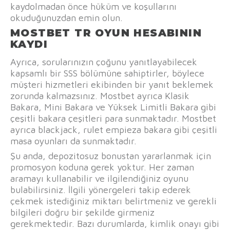
kaydolmadan önce hüküm ve koşullarını
okuduğunuzdan emin olun.
MOSTBET TR OYUN HESABININ
KAYDI
Ayrıca, sorularınızın çoğunu yanıtlayabilecek
kapsamlı bir SSS bölümüne sahiptirler, böylece
müşteri hizmetleri ekibinden bir yanıt beklemek
zorunda kalmazsınız. Mostbet ayrıca Klasik
Bakara, Mini Bakara ve Yüksek Limitli Bakara gibi
çeşitli bakara çeşitleri para sunmaktadır. Mostbet
ayrıca blackjack, rulet empieza bakara gibi çeşitli
masa oyunları da sunmaktadır.
Şu anda, depozitosuz bonustan yararlanmak için
promosyon koduna gerek yoktur. Her zaman
aramayı kullanabilir ve ilgilendiğiniz oyunu
bulabilirsiniz. İlgili yönergeleri takip ederek
çekmek istediğiniz miktarı belirtmeniz ve gerekli
bilgileri doğru bir şekilde girmeniz
gerekmektedir. Bazı durumlarda, kimlik onayı gibi