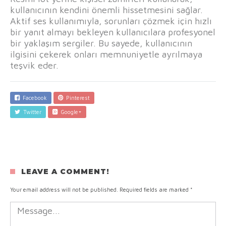
kullanıcının kendini önemli hissetmesini sağlar.
Aktif ses kullanımıyla, sorunları çözmek için hızlı
bir yanıt almayı bekleyen kullanıcılara profesyonel
bir yaklaşım sergiler. Bu sayede, kullanıcının
ilgisini çekerek onları memnuniyetle ayrılmaya
teşvik eder.
Facebook
Pinterest
Twitter
Google+
LEAVE A COMMENT!
Your email address will not be published.
Required fields are marked
*