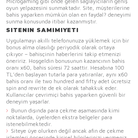
Microgaming gibi önde gelen sağlayıcıların geniş
oyun yelpazesini sunmaktadır. Site, müşterilerine
bahis yaparken mümkün olan en faydal? deneyimi
sunma konusunda itibar kazanmıştır.
SITENIN SAMIMIYETI
Uygulamayı akıllı telefonunuza yüklemek için bir
bonus alma olasılığı periyodik olarak ortaya
çıkıyor – bahisçinin haberlerini takip etmenizi
öneririz. Hoşgeldin bonusunun kazancının bahis
oranı x60, bahis süresi 72 saattir. Hesabına 100
TL’den başlayan tutarla para yatıranlar, aynı x60
bahis oranı ile two hundred and fifty adet ücretsiz
spin and rewrite de ek olarak tahakkuk eder.
Kullanıcılar çevrimiçi bahis yaparken güvenli bir
deneyim yaşarlar.
Bunun dışında para çekme aşamasında kimi
noktalarda, üyelerden ekstra belgeler para
istenebilmektedir.
Siteye üye olurken değil ancak afin de çekme
işlemleri öncesinde kişisel bilgilerinizi vermeniz