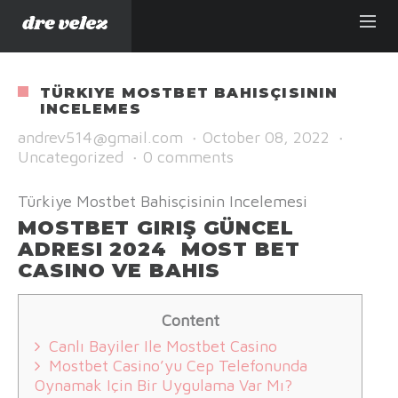
TÜRKIYE MOSTBET BAHISÇISININ
INCELEMES
andrev514@gmail.com
·
October 08, 2022
·
Uncategorized
·
0 comments
Türkiye Mostbet Bahisçisinin Incelemesi
MOSTBET GIRIŞ GÜNCEL
ADRESI 2024 ️ MOST BET
CASINO VE BAHIS
Content
Canlı Bayiler Ile Mostbet Casino
Mostbet Casino’yu Cep Telefonunda
Oynamak Için Bir Uygulama Var Mı?