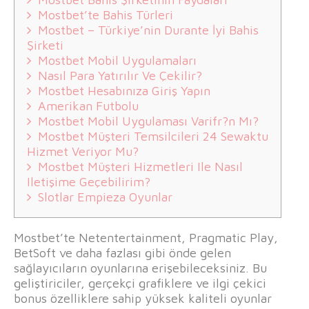
Mostbet’te Bahis Türleri
Mostbet – Türkiye’nin Durante İyi Bahis
Şirketi
Mostbet Mobil Uygulamaları
Nasıl Para Yatırılır Ve Çekilir?
Mostbet Hesabınıza Giriş Yapın
Amerikan Futbolu
Mostbet Mobil Uygulaması Varifr?n Mı?
Mostbet Müşteri Temsilcileri 24 Sewaktu
Hizmet Veriyor Mu?
Mostbet Müşteri Hizmetleri Ile Nasıl
Iletişime Geçebilirim?
Slotlar Empieza Oyunlar
Mostbet’te Netentertainment, Pragmatic Play,
BetSoft ve daha fazlası gibi önde gelen
sağlayıcıların oyunlarına erişebileceksiniz. Bu
geliştiriciler, gerçekçi grafiklere ve ilgi çekici
bonus özelliklere sahip yüksek kaliteli oyunlar