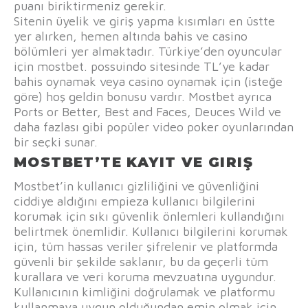
puanı biriktirmeniz gerekir.
Sitenin üyelik ve giriş yapma kısımları en üstte
yer alırken, hemen altında bahis ve casino
bölümleri yer almaktadır. Türkiye’den oyuncular
için mostbet. possuindo sitesinde TL’ye kadar
bahis oynamak veya casino oynamak için (isteğe
göre) hoş geldin bonusu vardır. Mostbet ayrıca
Ports or Better, Best and Faces, Deuces Wild ve
daha fazlası gibi popüler video poker oyunlarından
bir seçki sunar.
MOSTBET’TE KAYIT VE GIRIŞ
Mostbet’in kullanıcı gizliliğini ve güvenliğini
ciddiye aldığını empieza kullanıcı bilgilerini
korumak için sıkı güvenlik önlemleri kullandığını
belirtmek önemlidir. Kullanıcı bilgilerini korumak
için, tüm hassas veriler şifrelenir ve platformda
güvenli bir şekilde saklanır, bu da geçerli tüm
kurallara ve veri koruma mevzuatına uygundur.
Kullanıcının kimliğini doğrulamak ve platformu
kullanmaya uygun olduğundan emin olmak için,