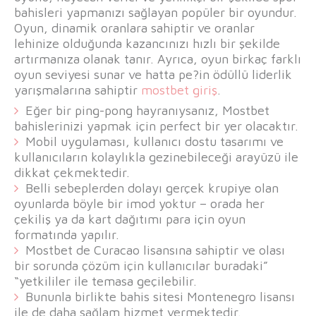
bahisleri yapmanızı sağlayan popüler bir oyundur.
Oyun, dinamik oranlara sahiptir ve oranlar
lehinize olduğunda kazancınızı hızlı bir şekilde
artırmanıza olanak tanır. Ayrıca, oyun birkaç farklı
oyun seviyesi sunar ve hatta pe?in ödüllü liderlik
yarışmalarına sahiptir
mostbet giriş
.
Eğer bir ping-pong hayranıysanız, Mostbet
bahislerinizi yapmak için perfect bir yer olacaktır.
Mobil uygulaması, kullanıcı dostu tasarımı ve
kullanıcıların kolaylıkla gezinebileceği arayüzü ile
dikkat çekmektedir.
Belli sebeplerden dolayı gerçek krupiye olan
oyunlarda böyle bir imod yoktur – orada her
çekiliş ya da kart dağıtımı para için oyun
formatında yapılır.
Mostbet de Curacao lisansına sahiptir ve olası
bir sorunda çözüm için kullanıcılar buradaki”
“yetkililer ile temasa geçilebilir.
Bununla birlikte bahis sitesi Montenegro lisansı
ile de daha sağlam hizmet vermektedir.