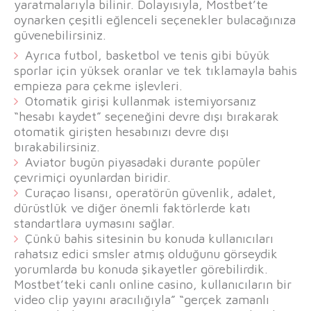
yaratmalarıyla bilinir. Dolayısıyla, Mostbet’te
oynarken çeşitli eğlenceli seçenekler bulacağınıza
güvenebilirsiniz.
Ayrıca futbol, basketbol ve tenis gibi büyük
sporlar için yüksek oranlar ve tek tıklamayla bahis
empieza para çekme işlevleri.
Otomatik girişi kullanmak istemiyorsanız
“hesabı kaydet” seçeneğini devre dışı bırakarak
otomatik girişten hesabınızı devre dışı
bırakabilirsiniz.
Aviator bugün piyasadaki durante popüler
çevrimiçi oyunlardan biridir.
Curaçao lisansı, operatörün güvenlik, adalet,
dürüstlük ve diğer önemli faktörlerde katı
standartlara uymasını sağlar.
Çünkü bahis sitesinin bu konuda kullanıcıları
rahatsız edici smsler atmış olduğunu görseydik
yorumlarda bu konuda şikayetler görebilirdik.
Mostbet’teki canlı online casino, kullanıcıların bir
video clip yayını aracılığıyla” “gerçek zamanlı