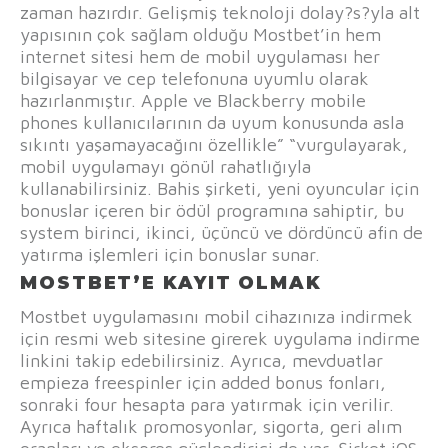
zaman hazırdır. Gelişmiş teknoloji dolay?s?yla alt
yapısının çok sağlam olduğu Mostbet’in hem
internet sitesi hem de mobil uygulaması her
bilgisayar ve cep telefonuna uyumlu olarak
hazırlanmıştır. Apple ve Blackberry mobile
phones kullanıcılarının da uyum konusunda asla
sıkıntı yaşamayacağını özellikle” “vurgulayarak,
mobil uygulamayı gönül rahatlığıyla
kullanabilirsiniz. Bahis şirketi, yeni oyuncular için
bonuslar içeren bir ödül programına sahiptir, bu
system birinci, ikinci, üçüncü ve dördüncü afin de
yatırma işlemleri için bonuslar sunar.
MOSTBET’E KAYIT OLMAK
Mostbet uygulamasını mobil cihazınıza indirmek
için resmi web sitesine girerek uygulama indirme
linkini takip edebilirsiniz. Ayrıca, mevduatlar
empieza freespinler için added bonus fonları,
sonraki four hesapta para yatırmak için verilir.
Ayrıca haftalık promosyonlar, sigorta, geri alım