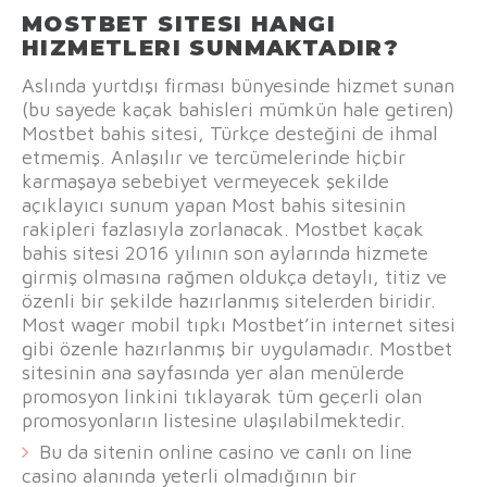
MOSTBET SITESI HANGI
HIZMETLERI SUNMAKTADIR?
Aslında yurtdışı firması bünyesinde hizmet sunan
(bu sayede kaçak bahisleri mümkün hale getiren)
Mostbet bahis sitesi, Türkçe desteğini de ihmal
etmemiş. Anlaşılır ve tercümelerinde hiçbir
karmaşaya sebebiyet vermeyecek şekilde
açıklayıcı sunum yapan Most bahis sitesinin
rakipleri fazlasıyla zorlanacak. Mostbet kaçak
bahis sitesi 2016 yılının son aylarında hizmete
girmiş olmasına rağmen oldukça detaylı, titiz ve
özenli bir şekilde hazırlanmış sitelerden biridir.
Most wager mobil tıpkı Mostbet’in internet sitesi
gibi özenle hazırlanmış bir uygulamadır. Mostbet
sitesinin ana sayfasında yer alan menülerde
promosyon linkini tıklayarak tüm geçerli olan
promosyonların listesine ulaşılabilmektedir.
Bu da sitenin online casino ve canlı on line
casino alanında yeterli olmadığının bir