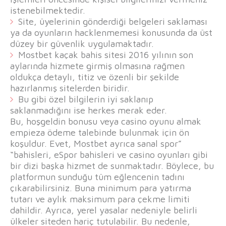
istenebilmektedir.
Site, üyelerinin gönderdiği belgeleri saklaması
ya da oyunların hacklenmemesi konusunda da üst
düzey bir güvenlik uygulamaktadır.
Mostbet kaçak bahis sitesi 2016 yılının son
aylarında hizmete girmiş olmasına rağmen
oldukça detaylı, titiz ve özenli bir şekilde
hazırlanmış sitelerden biridir.
Bu gibi özel bilgilerin iyi saklanıp
saklanmadığını ise herkes merak eder.
Bu, hoşgeldin bonusu veya casino oyunu almak
empieza ödeme talebinde bulunmak için ön
koşuldur. Evet, Mostbet ayrıca sanal spor”
“bahisleri, eSpor bahisleri ve casino oyunları gibi
bir dizi başka hizmet de sunmaktadır. Böylece, bu
platformun sunduğu tüm eğlencenin tadını
çıkarabilirsiniz. Buna minimum para yatırma
tutarı ve aylık maksimum para çekme limiti
dahildir. Ayrıca, yerel yasalar nedeniyle belirli
ülkeler siteden hariç tutulabilir. Bu nedenle,