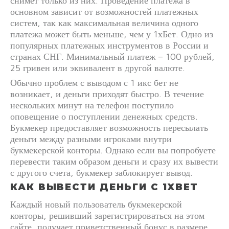
снимет только из них. Проведение платежа в
основном зависит от возможностей платежных
систем, так как максимальная величина одного
платежа может быть меньше, чем у 1хБет. Одно из
популярных платежных инструментов в России и
странах СНГ. Минимальный платеж – 100 рублей,
25 гривен или эквивалент в другой валюте.
Обычно проблем с выводом с 1 икс бет не
возникает, и деньги приходят быстро. В течение
нескольких минут на телефон поступило
оповещение о поступлении денежных средств.
Букмекер предоставляет возможность пересылать
деньги между разными игроками внутри
букмекерской конторы. Однако если вы попробуете
перевести таким образом деньги и сразу их вывести
с другого счета, букмекер заблокирует вывод.
КАК ВЫВЕСТИ ДЕНЬГИ С 1XBET
Каждый новый пользователь букмекерской
конторы, решивший зарегистрироваться на этом
сайте, получает приветственный бонус в размере