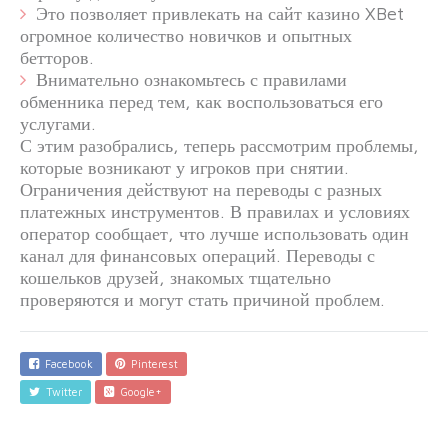
Это позволяет привлекать на сайт казино XBet
огромное количество новичков и опытных
бетторов.
Внимательно ознакомьтесь с правилами
обменника перед тем, как воспользоваться его
услугами.
С этим разобрались, теперь рассмотрим проблемы,
которые возникают у игроков при снятии.
Ограничения действуют на переводы с разных
платежных инструментов. В правилах и условиях
оператор сообщает, что лучше использовать один
канал для финансовых операций. Переводы с
кошельков друзей, знакомых тщательно
проверяются и могут стать причиной проблем.
Facebook
Pinterest
Twitter
Google+