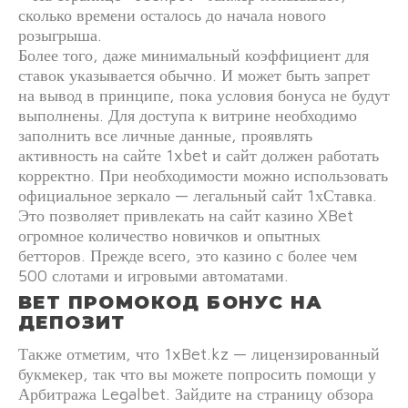
сколько времени осталось до начала нового
розыгрыша.
Более того, даже минимальный коэффициент для
ставок указывается обычно. И может быть запрет
на вывод в принципе, пока условия бонуса не будут
выполнены. Для доступа к витрине необходимо
заполнить все личные данные, проявлять
активность на сайте 1xbet и сайт должен работать
корректно. При необходимости можно использовать
официальное зеркало — легальный сайт 1хСтавка.
Это позволяет привлекать на сайт казино XBet
огромное количество новичков и опытных
бетторов. Прежде всего, это казино с более чем
500 слотами и игровыми автоматами.
BET ПРОМОКОД БОНУС НА
ДЕПОЗИТ
Также отметим, что 1xBet.kz — лицензированный
букмекер, так что вы можете попросить помощи у
Арбитража Legalbet. Зайдите на страницу обзора