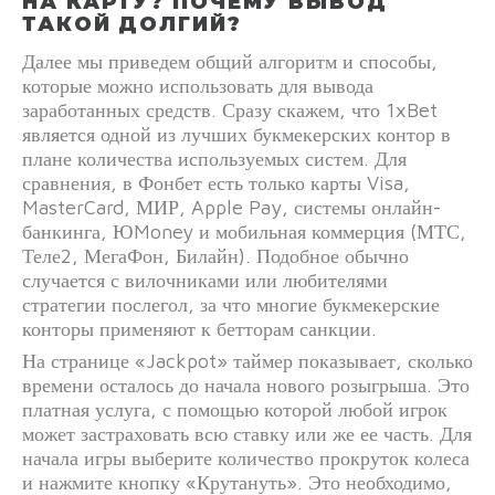
НА КАРТУ? ПОЧЕМУ ВЫВОД
ТАКОЙ ДОЛГИЙ?
Далее мы приведем общий алгоритм и способы,
которые можно использовать для вывода
заработанных средств. Сразу скажем, что 1xBet
является одной из лучших букмекерских контор в
плане количества используемых систем. Для
сравнения, в Фонбет есть только карты Visa,
MasterCard, МИР, Apple Pay, системы онлайн-
банкинга, ЮMoney и мобильная коммерция (МТС,
Теле2, МегаФон, Билайн). Подобное обычно
случается с вилочниками или любителями
стратегии послегол, за что многие букмекерские
конторы применяют к бетторам санкции.
На странице «Jackpot» таймер показывает, сколько
времени осталось до начала нового розыгрыша. Это
платная услуга, с помощью которой любой игрок
может застраховать всю ставку или же ее часть. Для
начала игры выберите количество прокруток колеса
и нажмите кнопку «Крутануть». Это необходимо,