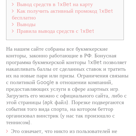
Вывод средств в 1xBet на карту
Как получить активный промокод 1xBet
бесплатно
Выводы
Правила вывода средств с 1xBet
На нашем сайте собраны все букмекерские
конторы, законно работающие в РФ. Бонусная
программа букмекерской конторы 1xBet позволяет
накапливать баллы от сделанных ставок и тратить
их на новые пари или призы. Ограничения связаны
с политикой Google в отношении компаний,
предоставляющих услуги в сфере азартных игр.
Загрузить его можно с официального сайта, либо с
этой страницы (apk файл). Порезке подвергаются
события того вида спорта, на котором беттор
организовал винстрик (у нас так произошло с
теннисом).
Это означает, что никто из пользователей не