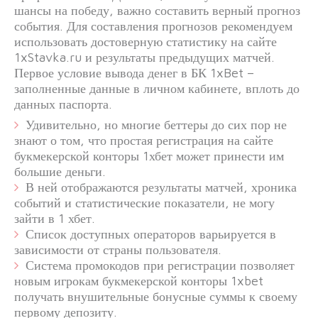
шансы на победу, важно составить верный прогноз
события. Для составления прогнозов рекомендуем
использовать достоверную статистику на сайте
1xStavka.ru и результаты предыдущих матчей.
Первое условие вывода денег в БК 1xBet –
заполненные данные в личном кабинете, вплоть до
данных паспорта.
Удивительно, но многие беттеры до сих пор не
знают о том, что простая регистрация на сайте
букмекерской конторы 1хбет может принести им
большие деньги.
В ней отображаются результаты матчей, хроника
событий и статистические показатели, не могу
зайти в 1 хбет.
Список доступных операторов варьируется в
зависимости от страны пользователя.
Система промокодов при регистрации позволяет
новым игрокам букмекерской конторы 1xbet
получать внушительные бонусные суммы к своему
первому депозиту.