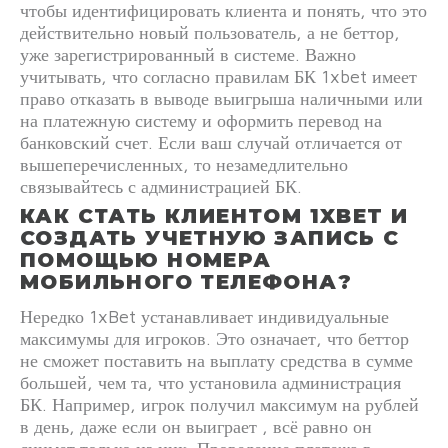
чтобы идентифицировать клиента и понять, что это
действительно новый пользователь, а не беттор,
уже зарегистрированный в системе. Важно
учитывать, что согласно правилам БК 1xbet имеет
право отказать в выводе выигрыша наличными или
на платежную систему и оформить перевод на
банковский счет. Если ваш случай отличается от
вышеперечисленных, то незамедлительно
связывайтесь с администрацией БК.
КАК СТАТЬ КЛИЕНТОМ 1XBET И
СОЗДАТЬ УЧЕТНУЮ ЗАПИСЬ С
ПОМОЩЬЮ НОМЕРА
МОБИЛЬНОГО ТЕЛЕФОНА?
Нередко 1xBet устанавливает индивидуальные
максимумы для игроков. Это означает, что беттор
не сможет поставить на выплату средства в сумме
большей, чем та, что установила администрация
БК. Например, игрок получил максимум на рублей
в день, даже если он выиграет , всё равно он