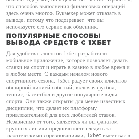
что способов выполнения финансовых операций
здесь очень много». Букмекер может отказать в
выводе, потому что подозревает, что вы
используете его сервис как обменник.
ПОПУЛЯРНЫЕ СПОСОБЫ
ВЫВОДА СРЕДСТВ С 1ХБЕТ
Для удобства клиентов 1хбет разработали
мобильное приложение, которое позволяет делать
ставки на спорт и играть в казино в любое время и
в любом месте. С каждым началом нового
спортивного сезона, 1хбет радует своих клиентов
обширной линией событий, включая футбол,
теннис, баскетбол и другие популярные виды
спорта. Они также открыты для менее известных
дисциплин, что делает их платформу
привлекательной для всех любителей ставок.
Независимо от того, являетесь ли вы фанатом
крупных лиг или предпочитаете следить за
экзотическими соревнованиями, 1xbet имеет вас в