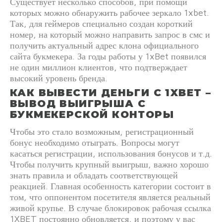
Существует несколько способов, при помощи
которых можно обнаружить рабочее зеркало 1xbet.
Так, для геймеров специально создан короткий
номер, на который можно направить запрос в смс и
получить актуальный адрес клона официального
сайта букмекера. За годы работы у 1xBet появился
не один миллион клиентов, что подтверждает
высокий уровень бренда.
КАК ВЫВЕСТИ ДЕНЬГИ С 1XBET –
ВЫВОД ВЫИГРЫША С
БУКМЕКЕРСКОЙ КОНТОРЫ
Чтобы это стало возможным, регистрационный
бонус необходимо отыграть. Вопросы могут
касаться регистрации, использования бонусов и т.д.
Чтобы получить крупный выигрыш, важно хорошо
знать правила и обладать соответствующей
реакцией. Главная особенность категории состоит в
том, что оппонентом посетителя является реальный
живой крупье. В случае блокировок рабочая ссылка
1XBET постоянно обновляется, и поэтому у вас