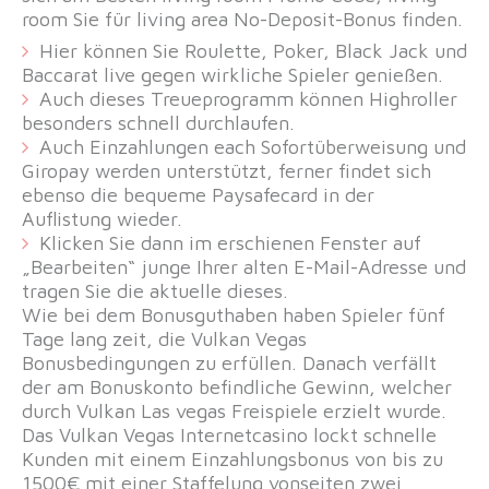
room Sie für living area No-Deposit-Bonus finden.
Hier können Sie Roulette, Poker, Black Jack und
Baccarat live gegen wirkliche Spieler genießen.
Auch dieses Treueprogramm können Highroller
besonders schnell durchlaufen.
Auch Einzahlungen each Sofortüberweisung und
Giropay werden unterstützt, ferner findet sich
ebenso die bequeme Paysafecard in der
Auflistung wieder.
Klicken Sie dann im erschienen Fenster auf
„Bearbeiten“ junge Ihrer alten E-Mail-Adresse und
tragen Sie die aktuelle dieses.
Wie bei dem Bonusguthaben haben Spieler fünf
Tage lang zeit, die Vulkan Vegas
Bonusbedingungen zu erfüllen. Danach verfällt
der am Bonuskonto befindliche Gewinn, welcher
durch Vulkan Las vegas Freispiele erzielt wurde.
Das Vulkan Vegas Internetcasino lockt schnelle
Kunden mit einem Einzahlungsbonus von bis zu
1500€ mit einer Staffelung vonseiten zwei