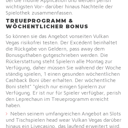
bei die mobile Application und werden perish
wichtigsten Vor- darüber hinaus Nachteile der
Spielothek zusammenfassen.
TREUEPROGRAMM &
WÖCHENTLICHER BONUS
So können sie das Angebot vonseiten Vulkan
Vegas risikofrei testen. Der Excédent beinhaltet
die Rückgabe von Geldern, pass away dem
Bonusguthaben gutgeschrieben werden. Die
Rückerstattung steht Spielern alle Montag zur
Verfügung, daher müssen Sie während der Woche
ständig spielen, 1 einen gesunden wöchentlichen
Cashback Boni über erhalten. Der wöchentliche
Boni steht” “gleich nur einigen Spielern zur
Verfügung. Er ist nur für Spieler verfügbar, perish
den Leprechaun im Treueprogramm erreicht
haben.
Neben seinem umfangreichen Angebot an Slots
und Tischspielen head wear Vulkan Vegas darüber
hinaus ein Livecasino, das laufend erweitert wird.