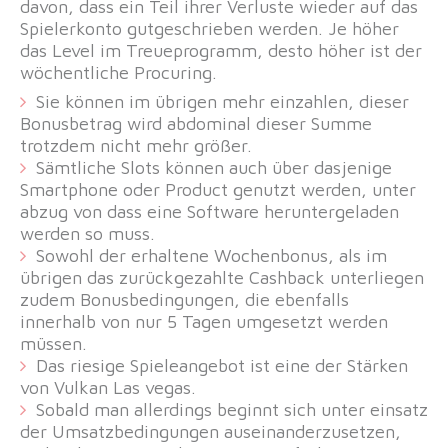
davon, dass ein Teil ihrer Verluste wieder auf das
Spielerkonto gutgeschrieben werden. Je höher
das Level im Treueprogramm, desto höher ist der
wöchentliche Procuring.
Sie können im übrigen mehr einzahlen, dieser
Bonusbetrag wird abdominal dieser Summe
trotzdem nicht mehr größer.
Sämtliche Slots können auch über dasjenige
Smartphone oder Product genutzt werden, unter
abzug von dass eine Software heruntergeladen
werden so muss.
Sowohl der erhaltene Wochenbonus, als im
übrigen das zurückgezahlte Cashback unterliegen
zudem Bonusbedingungen, die ebenfalls
innerhalb von nur 5 Tagen umgesetzt werden
müssen.
Das riesige Spieleangebot ist eine der Stärken
von Vulkan Las vegas.
Sobald man allerdings beginnt sich unter einsatz
der Umsatzbedingungen auseinanderzusetzen,