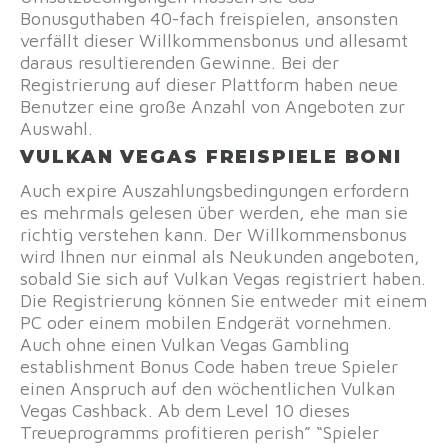
Bonusguthaben 40-fach freispielen, ansonsten
verfällt dieser Willkommensbonus und allesamt
daraus resultierenden Gewinne. Bei der
Registrierung auf dieser Plattform haben neue
Benutzer eine große Anzahl von Angeboten zur
Auswahl.
VULKAN VEGAS FREISPIELE BONI
Auch expire Auszahlungsbedingungen erfordern
es mehrmals gelesen über werden, ehe man sie
richtig verstehen kann. Der Willkommensbonus
wird Ihnen nur einmal als Neukunden angeboten,
sobald Sie sich auf Vulkan Vegas registriert haben.
Die Registrierung können Sie entweder mit einem
PC oder einem mobilen Endgerät vornehmen.
Auch ohne einen Vulkan Vegas Gambling
establishment Bonus Code haben treue Spieler
einen Anspruch auf den wöchentlichen Vulkan
Vegas Cashback. Ab dem Level 10 dieses
Treueprogramms profitieren perish” “Spieler