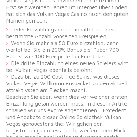
Vulkan Vegas Codes abzuholen und einzulösen.
Erst seit wenigen Jahren im Internet über finden,
hat sich das Vulkan Vegas Casino rasch den guten
Namen gemacht.
Jeder Einzahlungsboni beinhaltet noch eine
bestimmte Anzahl vonseiten Freispielen.
Wenn Sie mehr als 50 Euro einzahlen, dann
wartet bei Sie ein 200% Bonus bis” “über 700
Euro sowie 100 Freispiele bei Fire Joker.
Die dritte Einzahlung eines neuen Spielers wird
bei Vulkan Vegas ebenfalls belohnt.
Dazu bis zu 200 Cost-free Spins, was dieses
Vulkan Vegas Willkommenspacket zu den aktuell
attraktivsten am Flecken macht.
Beachten Sie aber, wenn dies vor welcher ersten
Einzahlung getan werden muss. In diesem Artikel
schauen wir uns expire angebotenen” “Excédent
und Angebote dieser Online Spielothek Vulkan
Vegas genauestens the. Wir gehen den
Registrierungsprozess durch, werfen einen Blick