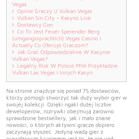
Vegas
Opinie Graczy U Vulkan Vegas
Vulkan Sin City – Kasyno Live
Dostawcy Gier
Co To Jest Feuer Speiender Berg
(umgangssprachlich) Vegas Casino I
Actually Co Oferuje Graczom?
Jak Grać Odpowiedzialnie W Kasynie
Vulkan Vegas?
Legalny Risk W Polsce Mhh Przykładzie
Vulkan Las Vegas I Innych Kasyn
Na stronie znajduje się ponad 75 dostawców,
którzy pomogli stworzyć tak duży wybór gier w
swojej kolekcji. Dzięki ngakl dużej liczbie
deweloperów, rozrywki obejmują zarówno
sprawdzone bestsellery, jak i mało znane
nowości, o których aktywni gracze dopiero
zaczynają słyszeć. Jedyną wadą gier z
prawdziwym krupierem jest to, że nie und