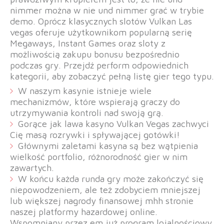
nimmer można w nie und nimmer grać w trybie
demo. Oprócz klasycznych slotów Vulkan Las
vegas oferuje użytkownikom popularną serię
Megaways, Instant Games oraz sloty z
możliwością zakupu bonusu bezpośrednio
podczas gry. Przejdź perform odpowiednich
kategorii, aby zobaczyć pełną listę gier tego typu.
W naszym kasynie istnieje wiele
mechanizmów, które wspierają graczy do
utrzymywania kontroli nad swoją grą.
Gorące jak lawa kasyno Vulkan Vegas zachwyci
Cię masą rozrywki i spływającej gotówki!
Głównymi zaletami kasyna są bez wątpienia
wielkość portfolio, różnorodność gier w nim
zawartych.
W końcu każda runda gry może zakończyć się
niepowodzeniem, ale też zdobyciem mniejszej
lub większej nagrody finansowej mhh stronie
naszej platformy hazardowej online.
Wspomniany przez em już program lojalnościowy