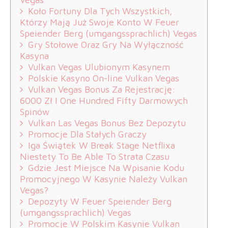
Koło Fortuny Dla Tych Wszystkich,
Którzy Mają Już Swoje Konto W Feuer
Speiender Berg (umgangssprachlich) Vegas
Gry Stołowe Oraz Gry Na Wyłączność
Kasyna
Vulkan Vegas Ulubionym Kasynem
Polskie Kasyno On-line Vulkan Vegas
Vulkan Vegas Bonus Za Rejestrację:
6000 Zł I One Hundred Fifty Darmowych
Spinów
Vulkan Las Vegas Bonus Bez Depozytu
Promocje Dla Stałych Graczy
Iga Świątek W Break Stage Netflixa
Niestety To Be Able To Strata Czasu
Gdzie Jest Miejsce Na Wpisanie Kodu
Promocyjnego W Kasynie Należy Vulkan
Vegas?
Depozyty W Feuer Speiender Berg
(umgangssprachlich) Vegas
Promocje W Polskim Kasynie Vulkan