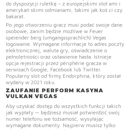
do dyspozycji ruletkę – z europejskimi stoł ami i
amerykań skimi odmianami, takimi jak koś ci czy
bakarat.
Po jego otworzeniu gracz musi podać swoje dane
osobowe, zanim będzie możliwe w Feuer
speiender berg (umgangssprachlich) Vegas
logowanie. Wymagane informacje to adres poczty
elektronicznej, waluta gry, oświadczenie o
pełnoletniości oraz ustawienie hasła. Istnieje
opcja rejestracji przez périphérie gracza w
serwisach Google, Facebook lub Twitter.
Popularny slot od firmy Endorphina, który został
wydany w 2021 roku.
ZAUFANIE PERFORM KASYNA
VULKAN VEGAS
Aby uzyskać dostęp do wszystkich funkcji takich
jak wypłaty — będziesz musiał potwierdzić swój
numer telefonu we tożsamość, wysyłając
wymagane dokumenty. Najpierw musisz tylko