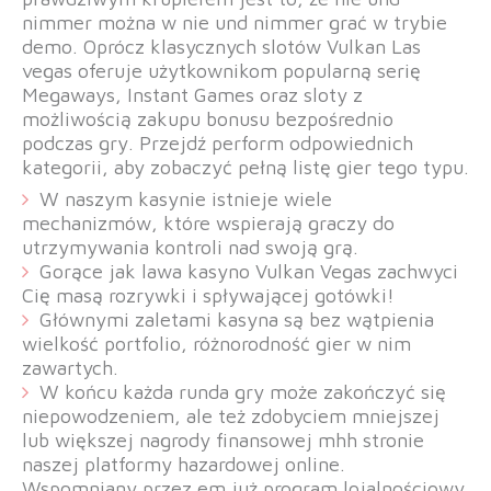
nimmer można w nie und nimmer grać w trybie
demo. Oprócz klasycznych slotów Vulkan Las
vegas oferuje użytkownikom popularną serię
Megaways, Instant Games oraz sloty z
możliwością zakupu bonusu bezpośrednio
podczas gry. Przejdź perform odpowiednich
kategorii, aby zobaczyć pełną listę gier tego typu.
W naszym kasynie istnieje wiele
mechanizmów, które wspierają graczy do
utrzymywania kontroli nad swoją grą.
Gorące jak lawa kasyno Vulkan Vegas zachwyci
Cię masą rozrywki i spływającej gotówki!
Głównymi zaletami kasyna są bez wątpienia
wielkość portfolio, różnorodność gier w nim
zawartych.
W końcu każda runda gry może zakończyć się
niepowodzeniem, ale też zdobyciem mniejszej
lub większej nagrody finansowej mhh stronie
naszej platformy hazardowej online.
Wspomniany przez em już program lojalnościowy