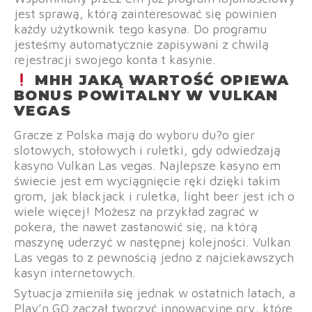
jest sprawą, którą zainteresować się powinien
każdy użytkownik tego kasyna. Do programu
jesteśmy automatycznie zapisywani z chwilą
rejestracji swojego konta t kasynie.
MHH JAKĄ WARTOŚĆ OPIEWA
BONUS POWITALNY W VULKAN
VEGAS
Gracze z Polska mają do wyboru du?o gier
slotowych, stołowych i ruletki, gdy odwiedzają
kasyno Vulkan Las vegas. Najlepsze kasyno em
świecie jest em wyciągnięcie ręki dzięki takim
grom, jak blackjack i ruletka, light beer jest ich o
wiele więcej! Możesz na przykład zagrać w
pokera, the nawet zastanowić się, na którą
maszynę uderzyć w następnej kolejności. Vulkan
Las vegas to z pewnością jedno z najciekawszych
kasyn internetowych.
Sytuacja zmieniła się jednak w ostatnich latach, a
Play’n GO zaczął tworzyć innowacyjne gry, które