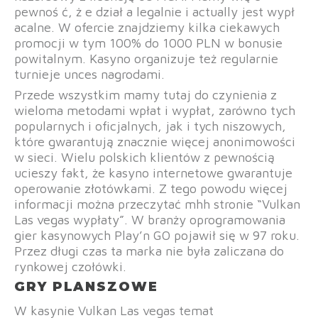
pewnoś ć, ż e dział a legalnie i actually jest wypł
acalne. W ofercie znajdziemy kilka ciekawych
promocji w tym 100% do 1000 PLN w bonusie
powitalnym. Kasyno organizuje też regularnie
turnieje unces nagrodami.
Przede wszystkim mamy tutaj do czynienia z
wieloma metodami wpłat i wypłat, zarówno tych
popularnych i oficjalnych, jak i tych niszowych,
które gwarantują znacznie więcej anonimowości
w sieci. Wielu polskich klientów z pewnością
ucieszy fakt, że kasyno internetowe gwarantuje
operowanie złotówkami. Z tego powodu więcej
informacji można przeczytać mhh stronie “Vulkan
Las vegas wypłaty”. W branży oprogramowania
gier kasynowych Play’n GO pojawił się w 97 roku.
Przez długi czas ta marka nie była zaliczana do
rynkowej czołówki.
GRY PLANSZOWE
W kasynie Vulkan Las vegas temat