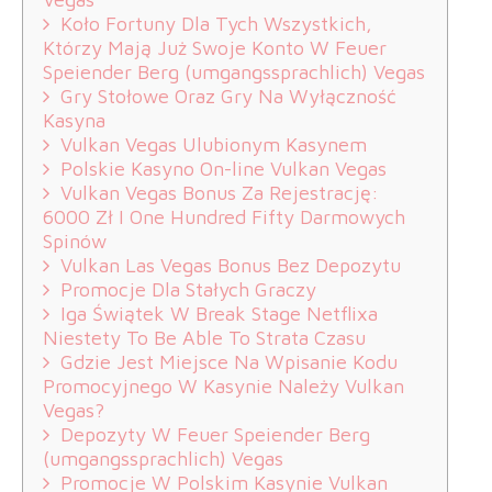
Koło Fortuny Dla Tych Wszystkich,
Którzy Mają Już Swoje Konto W Feuer
Speiender Berg (umgangssprachlich) Vegas
Gry Stołowe Oraz Gry Na Wyłączność
Kasyna
Vulkan Vegas Ulubionym Kasynem
Polskie Kasyno On-line Vulkan Vegas
Vulkan Vegas Bonus Za Rejestrację:
6000 Zł I One Hundred Fifty Darmowych
Spinów
Vulkan Las Vegas Bonus Bez Depozytu
Promocje Dla Stałych Graczy
Iga Świątek W Break Stage Netflixa
Niestety To Be Able To Strata Czasu
Gdzie Jest Miejsce Na Wpisanie Kodu
Promocyjnego W Kasynie Należy Vulkan
Vegas?
Depozyty W Feuer Speiender Berg
(umgangssprachlich) Vegas
Promocje W Polskim Kasynie Vulkan