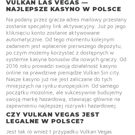
VULKAN LAS VEGAS —
NAJLEPSZE KASYNO W POLSCE
Na podany przez gracza adres mailowy przesłany
zostanie specjalny link aktywacyjny. Już po jego
kliknięciu konto zostanie aktywowane
automatycznie. Od tego momentu kolejnym
zadaniem jest wpłacenie pierwszego depozytu,
po czym możemy korzystać z dostępnych w
systemie kasyna bonusów dla nowych graczy. Od
2016 roku prowadzi swoją działalność kasyno
online na prawdziwe pieniądze Vulkan Sin city.
Nasze kasyno już nie jest zaliczane do tych
mniejszych na rynku europejskim. Od samego
początku mozolnie, ale sukcesywnie budujemy
swoją markę hazardową, stawiając głównie na
zapewnieniu najlepszej rozrywki hazardowej.
CZY VULKAN VEGAS JEST
LEGALNE W POLSCE?
Jest tak ró wnież t przypadku Vulkan Vegas