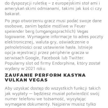
do dyspozycji ruletkę – z europejskimi stoł ami i
amerykań skimi odmianami, takimi jak koś ci czy
bakarat.
Po jego otworzeniu gracz musi podać swoje dane
osobowe, zanim będzie możliwe w Feuer
speiender berg (umgangssprachlich) Vegas
logowanie. Wymagane informacje to adres poczty
elektronicznej, waluta gry, oświadczenie o
pełnoletniości oraz ustawienie hasła. Istnieje
opcja rejestracji przez périphérie gracza w
serwisach Google, Facebook lub Twitter.
Popularny slot od firmy Endorphina, który został
wydany w 2021 roku.
ZAUFANIE PERFORM KASYNA
VULKAN VEGAS
Aby uzyskać dostęp do wszystkich funkcji takich
jak wypłaty — będziesz musiał potwierdzić swój
numer telefonu we tożsamość, wysyłając
wymagane dokumenty. Najpierw musisz tylko