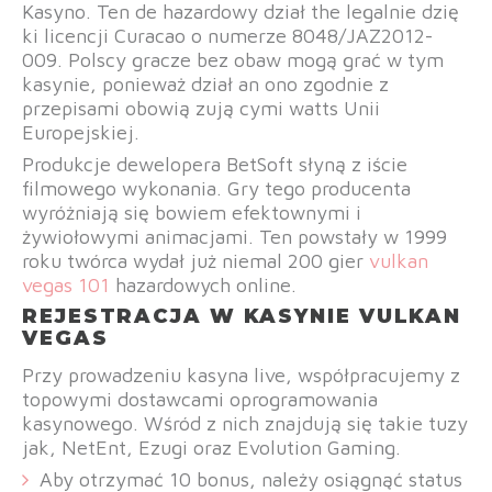
Kasyno. Ten de hazardowy dział the legalnie dzię
ki licencji Curacao o numerze 8048/JAZ2012-
009. Polscy gracze bez obaw mogą grać w tym
kasynie, ponieważ dział an ono zgodnie z
przepisami obowią zują cymi watts Unii
Europejskiej.
Produkcje dewelopera BetSoft słyną z iście
filmowego wykonania. Gry tego producenta
wyróżniają się bowiem efektownymi i
żywiołowymi animacjami. Ten powstały w 1999
roku twórca wydał już niemal 200 gier
vulkan
vegas 101
hazardowych online.
REJESTRACJA W KASYNIE VULKAN
VEGAS
Przy prowadzeniu kasyna live, współpracujemy z
topowymi dostawcami oprogramowania
kasynowego. Wśród z nich znajdują się takie tuzy
jak, NetEnt, Ezugi oraz Evolution Gaming.
Aby otrzymać 10 bonus, należy osiągnąć status