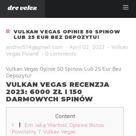
VULKAN VEGAS OPINIE 50 SPINOW
LUB 25 EUR BEZ DEPOZYTU!
andrev514@gmail.com
·
April 02, 2022
·
Vulkan
Vegas Poland
·
0 comments
Vulkan Vegas Opinie 50 Spinow Lub 25 Eur Bez
Depozytu!
VULKAN VEGAS RECENZJA
2023: 6000 ZŁ I 150
DARMOWYCH SPINÓW
Content
Em Jaką Wartość Opiewa Bonus
Powitalny T Vulkan Vegas