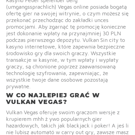
Kasyno Feuer speiender berg
(umgangssprachlich) Vegas online posiada bogatą
ofertę gier na swojej witrynie, o czym możesz się
przekonać przechodząc do zakładki unces
promocjami. Aby zgarnąć tę promocję konieczne
jest dokonanie wpłaty na przynajmniej 30 PLN
podczas pierwszego depozytu. Vulkan Sin city to
kasyno internetowe, które zapewnia bezpieczne
środowisko gry dla swoich graczy. Wszystkie
transakcje w kasynie, w tym wpłaty i wypłaty
graczy, są chronione poprzez zaawansowaną
technologię szyfrowania, zapewniając, że
wszystkie twoje dane osobowe pozostają
prywatne.
W CO NAJLEPIEJ GRAĆ W
VULKAN VEGAS?
Vulkan Vegas oferuje swoim graczom wersje z
krupierem mhh ż ywo popularnych gier
hazardowych, takich jak blackjack i poker! A jeś li
nie lubisz automató w carry out gry, zawsze masz