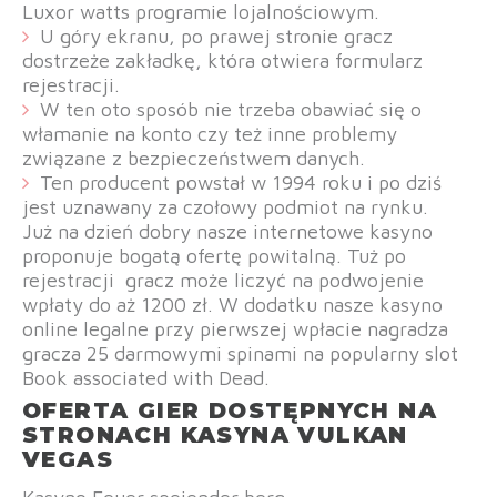
Luxor watts programie lojalnościowym.
U góry ekranu, po prawej stronie gracz
dostrzeże zakładkę, która otwiera formularz
rejestracji.
W ten oto sposób nie trzeba obawiać się o
włamanie na konto czy też inne problemy
związane z bezpieczeństwem danych.
Ten producent powstał w 1994 roku i po dziś
jest uznawany za czołowy podmiot na rynku.
Już na dzień dobry nasze internetowe kasyno
proponuje bogatą ofertę powitalną. Tuż po
rejestracji gracz może liczyć na podwojenie
wpłaty do aż 1200 zł. W dodatku nasze kasyno
online legalne przy pierwszej wpłacie nagradza
gracza 25 darmowymi spinami na popularny slot
Book associated with Dead.
OFERTA GIER DOSTĘPNYCH NA
STRONACH KASYNA VULKAN
VEGAS