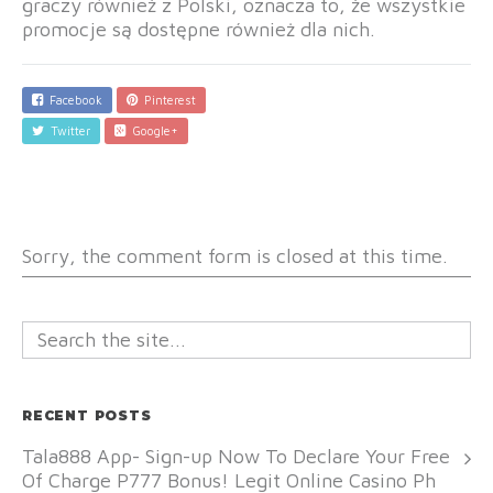
graczy również z Polski, oznacza to, że wszystkie
promocje są dostępne również dla nich.
Facebook
Pinterest
Twitter
Google+
Sorry, the comment form is closed at this time.
RECENT POSTS
Tala888 App- Sign-up Now To Declare Your Free
Of Charge P777 Bonus! Legit Online Casino Ph