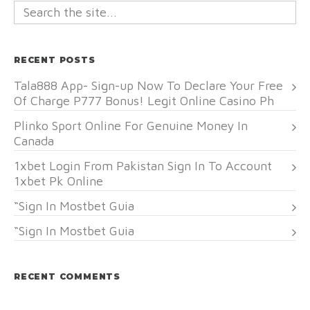
RECENT POSTS
Tala888 App- Sign-up Now To Declare Your Free
Of Charge P777 Bonus! Legit Online Casino Ph
Plinko Sport Online For Genuine Money In
Canada
1xbet Login From Pakistan Sign In To Account
1xbet Pk Online
“Sign In Mostbet Guia
“Sign In Mostbet Guia
RECENT COMMENTS