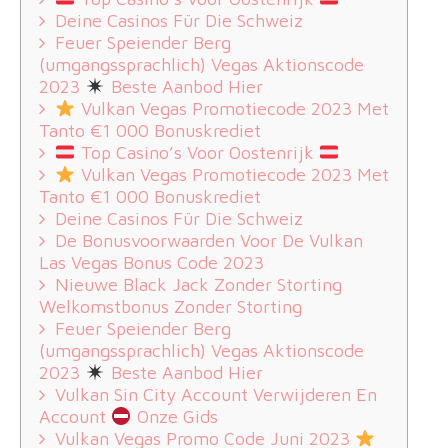
Deine Casinos Für Die Schweiz
Feuer Speiender Berg
(umgangssprachlich) Vegas Aktionscode
2023
Beste Aanbod Hier
Vulkan Vegas Promotiecode 2023 Met
Tanto €1 000 Bonuskrediet
Top Casino’s Voor Oostenrijk
Vulkan Vegas Promotiecode 2023 Met
Tanto €1 000 Bonuskrediet
Deine Casinos Für Die Schweiz
De Bonusvoorwaarden Voor De Vulkan
Las Vegas Bonus Code 2023
Nieuwe Black Jack Zonder Storting
Welkomstbonus Zonder Storting
Feuer Speiender Berg
(umgangssprachlich) Vegas Aktionscode
2023
Beste Aanbod Hier
Vulkan Sin City Account Verwijderen En
Account
Onze Gids
Vulkan Vegas Promo Code Juni 2023