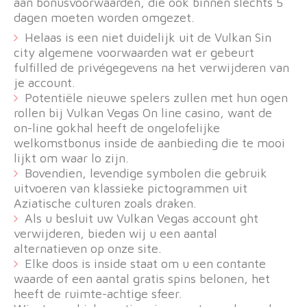
aan bonusvoorwaarden, die ook binnen slechts 5
dagen moeten worden omgezet.
Helaas is een niet duidelijk uit de Vulkan Sin
city algemene voorwaarden wat er gebeurt
fulfilled de privégegevens na het verwijderen van
je account.
Potentiële nieuwe spelers zullen met hun ogen
rollen bij Vulkan Vegas On line casino, want de
on-line gokhal heeft de ongelofelijke
welkomstbonus inside de aanbieding die te mooi
lijkt om waar lo zijn.
Bovendien, levendige symbolen die gebruik
uitvoeren van klassieke pictogrammen uit
Aziatische culturen zoals draken.
Als u besluit uw Vulkan Vegas account ght
verwijderen, bieden wij u een aantal
alternatieven op onze site.
Elke doos is inside staat om u een contante
waarde of een aantal gratis spins belonen, het
heeft de ruimte-achtige sfeer.