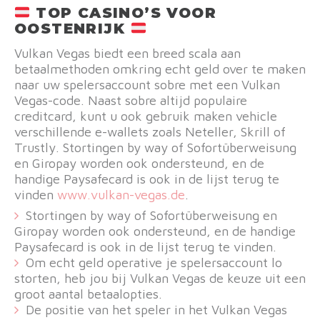
TOP CASINO’S VOOR
OOSTENRIJK
Vulkan Vegas biedt een breed scala aan
betaalmethoden omkring echt geld over te maken
naar uw spelersaccount sobre met een Vulkan
Vegas-code. Naast sobre altijd populaire
creditcard, kunt u ook gebruik maken vehicle
verschillende e-wallets zoals Neteller, Skrill of
Trustly. Stortingen by way of Sofortüberweisung
en Giropay worden ook ondersteund, en de
handige Paysafecard is ook in de lijst terug te
vinden
www.vulkan-vegas.de
.
Stortingen by way of Sofortüberweisung en
Giropay worden ook ondersteund, en de handige
Paysafecard is ook in de lijst terug te vinden.
Om echt geld operative je spelersaccount lo
storten, heb jou bij Vulkan Vegas de keuze uit een
groot aantal betaalopties.
De positie van het speler in het Vulkan Vegas