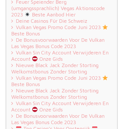
Feuer Speiender Berg
(umgangssprachlich) Vegas Aktionscode
2023
Beste Aanbod Hier
Deine Casinos Für Die Schweiz
Vulkan Vegas Promo Code Juni 2023
Beste Bonus
De Bonusvoorwaarden Voor De Vulkan
Las Vegas Bonus Code 2023
Vulkan Sin City Account Verwijderen En
Account
Onze Gids
Nieuwe Black Jack Zonder Storting
Welkomstbonus Zonder Storting
Vulkan Vegas Promo Code Juni 2023
Beste Bonus
Nieuwe Black Jack Zonder Storting
Welkomstbonus Zonder Storting
Vulkan Sin City Account Verwijderen En
Account
Onze Gids
De Bonusvoorwaarden Voor De Vulkan
Las Vegas Bonus Code 2023
Top Casino’s Voor Oostenrijk