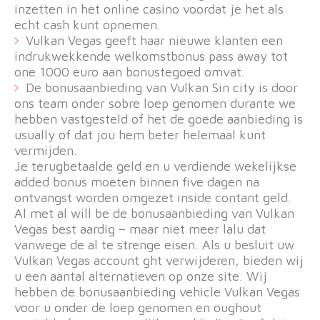
inzetten in het online casino voordat je het als
echt cash kunt opnemen.
Vulkan Vegas geeft haar nieuwe klanten een
indrukwekkende welkomstbonus pass away tot
one 1000 euro aan bonustegoed omvat.
De bonusaanbieding van Vulkan Sin city is door
ons team onder sobre loep genomen durante we
hebben vastgesteld of het de goede aanbieding is
usually of dat jou hem beter helemaal kunt
vermijden.
Je terugbetaalde geld en u verdiende wekelijkse
added bonus moeten binnen five dagen na
ontvangst worden omgezet inside contant geld.
Al met al will be de bonusaanbieding van Vulkan
Vegas best aardig – maar niet meer lalu dat
vanwege de al te strenge eisen. Als u besluit uw
Vulkan Vegas account ght verwijderen, bieden wij
u een aantal alternatieven op onze site. Wij
hebben de bonusaanbieding vehicle Vulkan Vegas
voor u onder de loep genomen en oughout