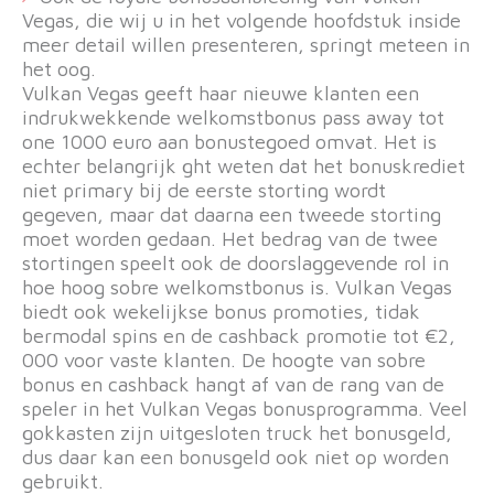
Vegas, die wij u in het volgende hoofdstuk inside
meer detail willen presenteren, springt meteen in
het oog.
Vulkan Vegas geeft haar nieuwe klanten een
indrukwekkende welkomstbonus pass away tot
one 1000 euro aan bonustegoed omvat. Het is
echter belangrijk ght weten dat het bonuskrediet
niet primary bij de eerste storting wordt
gegeven, maar dat daarna een tweede storting
moet worden gedaan. Het bedrag van de twee
stortingen speelt ook de doorslaggevende rol in
hoe hoog sobre welkomstbonus is. Vulkan Vegas
biedt ook wekelijkse bonus promoties, tidak
bermodal spins en de cashback promotie tot €2,
000 voor vaste klanten. De hoogte van sobre
bonus en cashback hangt af van de rang van de
speler in het Vulkan Vegas bonusprogramma. Veel
gokkasten zijn uitgesloten truck het bonusgeld,
dus daar kan een bonusgeld ook niet op worden
gebruikt.