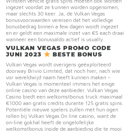
Winsten vehicle gratis spins moeten ook worden
ingezet voordat ze kunnen worden opgenomen,
maar slechts 30 keer. Ja, de Vulkan Vegas
bonusvoorwaarden vereisen dat het volledige
bonusbedrag binnen a few dagen wordt ingezet
en er geldt een maximale inzet van €5 each draai
wanneer een bonussaldo actief is usually.
VULKAN VEGAS PROMO CODE
JUNI 2023
BESTE BONUS
Vulkan Vegas wordt overigens geëxploiteerd
doorway Brivio Limited, dat noch hier, nach wie
vor wereldwijd naam heeft kunnen maken –
Vulkan Vegas is momenteel immers het enige
online casino van deze aanbieder. Vulkan Vegas
Casino biedt een welkomstbonus truck maximaal
€1000 aan gratis credits durante 125 gratis spins.
Potentiële nieuwe spelers zullen met hun ogen
rollen bij Vulkan Vegas On line casino, want de
on-line gokhal heeft de ongelofelijke
welkomstbonus inside de aanbieding die te mooi