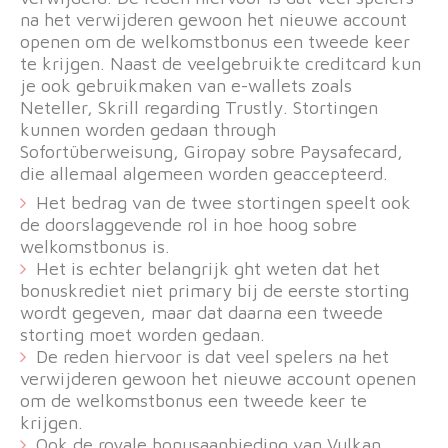
na het verwijderen gewoon het nieuwe account
openen om de welkomstbonus een tweede keer
te krijgen. Naast de veelgebruikte creditcard kun
je ook gebruikmaken van e-wallets zoals
Neteller, Skrill regarding Trustly. Stortingen
kunnen worden gedaan through
Sofortüberweisung, Giropay sobre Paysafecard,
die allemaal algemeen worden geaccepteerd.
Het bedrag van de twee stortingen speelt ook
de doorslaggevende rol in hoe hoog sobre
welkomstbonus is.
Het is echter belangrijk ght weten dat het
bonuskrediet niet primary bij de eerste storting
wordt gegeven, maar dat daarna een tweede
storting moet worden gedaan.
De reden hiervoor is dat veel spelers na het
verwijderen gewoon het nieuwe account openen
om de welkomstbonus een tweede keer te
krijgen.
Ook de royale bonusaanbieding van Vulkan