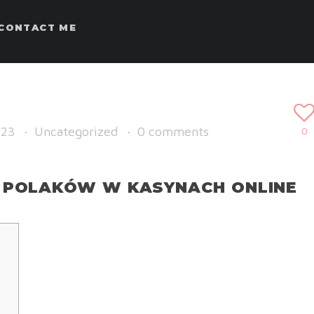
CONTACT ME
023
·
Uncategorized
·
0 comments
0
 POLAKÓW W KASYNACH ONLINE