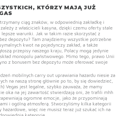
ZYSTKICH, KTÓRZY MAJĄ JUŻ
EGAS
otrzymany ciąg znaków, w odpowiednią zakładkę i
zależy z właścicieli kasyna, dzięki czemu oferty stale
e lepsze warunki. Jak w takim razie skorzystać z
 bez depozytu? Tam znajdziemy wszystkie potrzebne
ymalnych kwot na pojedynczy zakład, a także
głoszą przepisy naszego kraju, Polacy mogą jedynie
s skład monopolu państwowego. Mimo tego, prawo Unii
asyno z bonusem bez depozytu może oferować swoje
ądzeń mobilnych carry out uprawiania hazardu niesie za
ych na naszą stronę głównie po to, by się dowiedzieć,
h) Vegas jest legalne, szybko zauważa, że mamy
ie oka na jej zawartość stwierdzają oni, że trafili mhh
zapewniają ogromne emocje, jako że przypominają
mi i ogólną atmosferą. Stworzyliśmy kilka kategorii
 hazardowe, więc nie musisz teraz już szukać ich na
odpowiednią kategorię.