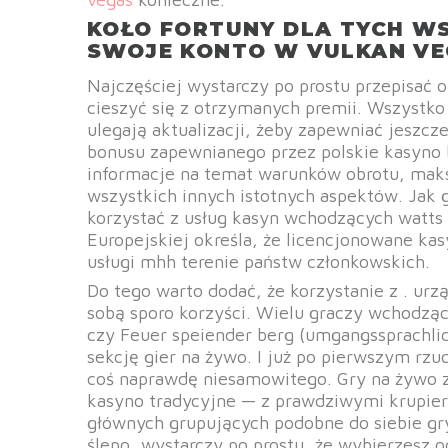
KOŁO FORTUNY DLA TYCH WS
SWOJE KONTO W VULKAN V
Najczęściej wystarczy po prostu przepisać 
cieszyć się z otrzymanych premii. Wszystko 
ulegają aktualizacji, żeby zapewniać jeszcz
bonusu zapewnianego przez polskie kasyno
informacje na temat warunków obrotu, maks
wszystkich innych istotnych aspektów. Jak 
korzystać z usług kasyn wchodzących watt
Europejskiej określa, że licencjonowane k
usługi mhh terenie państw członkowskich.
Do tego warto dodać, że korzystanie z . urz
sobą sporo korzyści. Wielu graczy wchodząc
czy Feuer speiender berg (umgangssprachlic
sekcję gier na żywo. I już po pierwszym rzuc
coś naprawdę niesamowitego. Gry na żywo 
kasyno tradycyjne — z prawdziwymi krupiera
głównych grupujących podobne do siebie gry
ślepo, wystarczy po prostu, że wybierzesz 