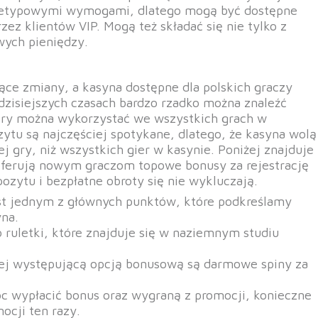
 nietypowymi wymogami, dlatego mogą być dostępne
zez klientów VIP. Mogą też składać się nie tylko z
ych pieniędzy.
ce zmiany, a kasyna dostępne dla polskich graczy
 dzisiejszych czasach bardzo rzadko można znaleźć
ry można wykorzystać we wszystkich grach w
ytu są najczęściej spotykane, dlatego, że kasyna wolą
 gry, niż wszystkich gier w kasynie. Poniżej znajduje
e oferują nowym graczom topowe bonusy za rejestrację
ozytu i bezpłatne obroty się nie wykluczają.
jest jednym z głównych punktów, które podkreślamy
na.
ruletki, które znajduje się w naziemnym studiu
iej występującą opcją bonusową są darmowe spiny za
c wypłacić bonus oraz wygraną z promocji, konieczne
ocji ten razy.