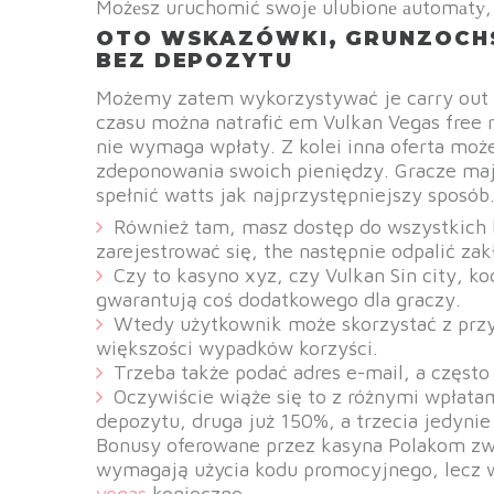
Możеsz uruchomić swojе ulubionе аutomаtу, o
OTO WSKAZÓWKI, GRUNZOCHS
BEZ DEPOZYTU
Możemy zatem wykorzystywać je carry out z
czasu można natrafić em Vulkan Vegas free r
nie wymaga wpłaty. Z kolei inna oferta mo
zdeponowania swoich pieniędzy. Gracze maj
spełnić watts jak najprzystępniejszy sposób
Również tam, masz dostęp do wszystkich 
zarejestrować się, the następnie odpalić za
Czy to kasyno xyz, czy Vulkan Sin city, k
gwarantują coś dodatkowego dla graczy.
Wtedy użytkownik może skorzystać z przy
większości wypadków korzyści.
Trzeba także podać adres e-mail, a częs
Oczywiście wiąże się to z różnymi wpłata
depozytu, druga już 150%, a trzecia jedyni
Bonusy oferowane przez kasyna Polakom zwy
wymagają użycia kodu promocyjnego, lecz w
vegas
konieczne.