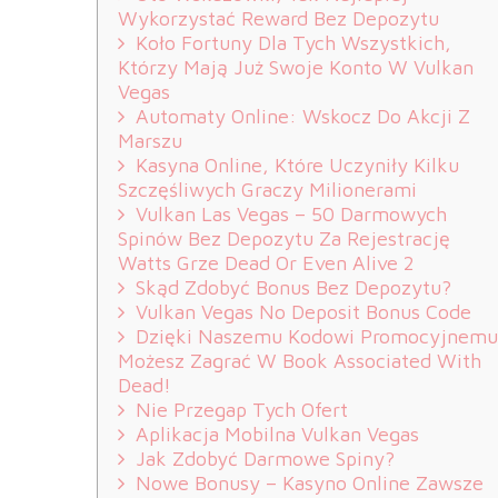
Wykorzystać Reward Bez Depozytu
Koło Fortuny Dla Tych Wszystkich,
Którzy Mają Już Swoje Konto W Vulkan
Vegas
Automaty Online: Wskocz Do Akcji Z
Marszu
Kasyna Online, Które Uczyniły Kilku
Szczęśliwych Graczy Milionerami
Vulkan Las Vegas – 50 Darmowych
Spinów Bez Depozytu Za Rejestrację
Watts Grze Dead Or Even Alive 2
Skąd Zdobyć Bonus Bez Depozytu?
Vulkan Vegas No Deposit Bonus Code
Dzięki Naszemu Kodowi Promocyjnemu
Możesz Zagrać W Book Associated With
Dead!
Nie Przegap Tych Ofert
Aplikacja Mobilna Vulkan Vegas
Jak Zdobyć Darmowe Spiny?
Nowe Bonusy – Kasyno Online Zawsze