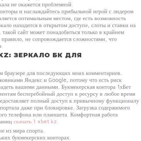
кала не окажется проблемной.
конторы и наслаждайтесь прибыльной игрой с лидером
ляется оптимальным местом, где есть возможность
ркало находится в открытом доступе, слоты и ставки на
 такой сайт может понадобиться только в крайнем
к правило, не сопровождается сложностями, что
ы.
KZ: ЗЕРКАЛО БК ДЛЯ
А
том браузере для последующих моих комментариев.
ковиками Яндекс и Google, потому что есть риск
ладеть вашими данными. Букмекерская контора 1хБет
лиентам бесперебойный доступ к ресурсу в любое время
предоставляет полный доступ к привычному функционалу
 портала даже при блокировке. Загрузка содержимого
ного телефона или планшета. Комфортная работа
раниц
скачать 1 xbet.kz
.
е из мира спорта.
ьких букмекерских конторах.