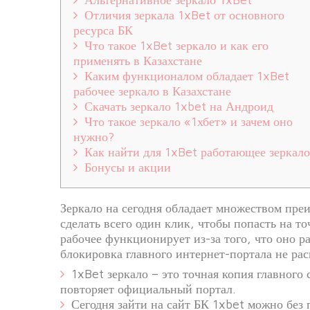
Отличия зеркала 1xBet от основного
ресурса БК
Что такое 1xBet зеркало и как его
применять в Казахстане
Каким функционалом обладает 1xBet
рабочее зеркало в Казахстане
Скачать зеркало 1xbet на Андроид
Что такое зеркало «1хбет» и зачем оно
нужно?
Как найти для 1xBet работающее зеркало
Бонусы и акции
Зеркало на сегодня обладает множеством пре
сделать всего один клик, чтобы попасть на 
рабочее функционирует из-за того, что оно р
блокировка главного интернет-портала не рас
1xBet зеркало – это точная копия главного
повторяет официальный портал.
Сегодня зайти на сайт БК 1xbet можно без 