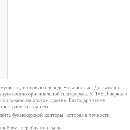
имуществ, в первую очередь – скоростью. Достаточно
точную копию оригинальной платформы. У 1xBet зеркало
асположено на другом домене. Благодаря этому
пространяется на него.
 сайта букмекерской конторы, которая в точности
проблем, перейдя по ссылке.