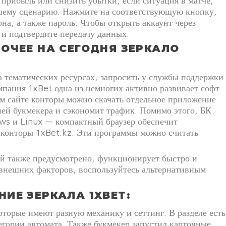
 прибыль или снизить убытки, если ситуация в матче,
шему сценарию. Нажмите на соответствующую кнопку,
на, а также пароль. Чтобы открыть аккаунт через
 и подтвердите передачу данных.
ОЧЕЕ НА СЕГОДНЯ ЗЕРКАЛО
а тематических ресурсах, запросить у службы поддержки
пания 1xBet одна из немногих активно развивает софт
м сайте конторы можно скачать отдельное приложение
ией букмекера и сэкономит трафик. Помимо этого, БК
ws и Linux — компактный браузер обеспечит
 конторы 1xBet.kz. Эти программы можно считать
ой также предусмотрено, функционирует быстро и
т внешних факторов, воспользуйтесь альтернативным
ИЕ ЗЕРКАЛА 1XBET:
оторые имеют разную механику и сеттинг. В разделе есть
егории автомата. Также букмекер запустил карточные